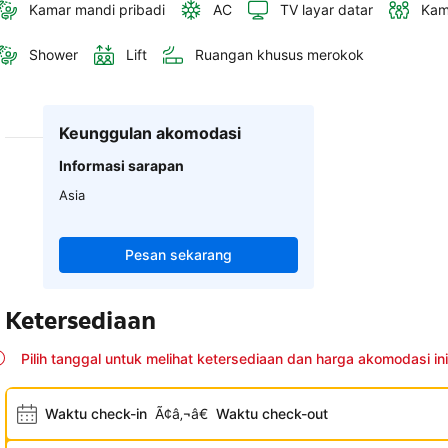
Kamar mandi pribadi
AC
TV layar datar
Kam
Shower
Lift
Ruangan khusus merokok
Keunggulan akomodasi
Informasi sarapan
Asia
Pesan sekarang
Ketersediaan
Pilih tanggal untuk melihat ketersediaan dan harga akomodasi ini
Waktu check-in
Ã¢â‚¬â€
Waktu check-out