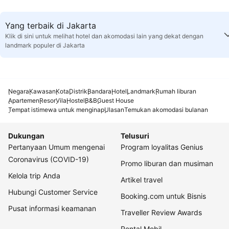
Yang terbaik di Jakarta
Klik di sini untuk melihat hotel dan akomodasi lain yang dekat dengan
landmark populer di Jakarta
Negara
Kawasan
Kota
Distrik
Bandara
Hotel
Landmark
Rumah liburan
Apartemen
Resor
Vila
Hostel
B&B
Guest House
Tempat istimewa untuk menginap
Ulasan
Temukan akomodasi bulanan
Dukungan
Telusuri
Pertanyaan Umum mengenai
Program loyalitas Genius
Coronavirus (COVID-19)
Promo liburan dan musiman
Kelola trip Anda
Artikel travel
Hubungi Customer Service
Booking.com untuk Bisnis
Pusat informasi keamanan
Traveller Review Awards
Rental Mobil