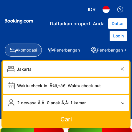
IDR
Daftarkan properti Anda
Daftar
Login
Akomodasi
Penerbangan
Penerbangan + Ho
Waktu check-in
Ã¢â‚¬â€
Waktu check-out
2 dewasa Ã‚Â· 0 anak Ã‚Â· 1 kamar
Cari