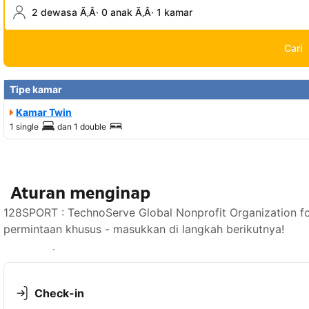
2 dewasa Ã‚Â· 0 anak Ã‚Â· 1 kamar
Cari
Tipe kamar
Kamar Twin
1 single
dan
1 double
Aturan menginap
128SPORT : TechnoServe Global Nonprofit Organization 
permintaan khusus - masukkan di langkah berikutnya!
Lihat ketersediaan
Check-in