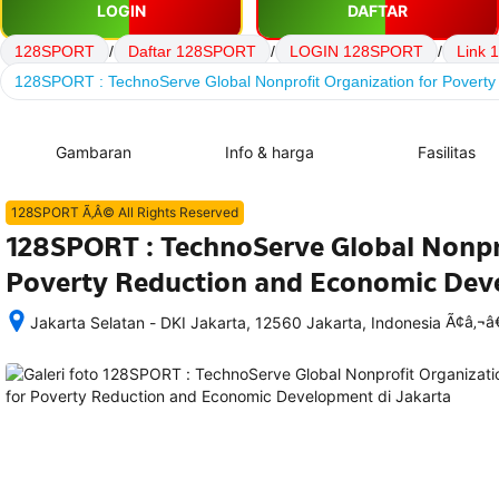
LOGIN
DAFTAR
128SPORT
/
Daftar 128SPORT
/
LOGIN 128SPORT
/
Link
128SPORT : TechnoServe Global Nonprofit Organization for Povert
Gambaran
Info & harga
Fasilitas
128SPORT Ã‚Â© All Rights Reserved
128SPORT : TechnoServe Global Nonpro
Poverty Reduction and Economic De
Ã¢â‚¬
Jakarta Selatan - DKI Jakarta, 12560 Jakarta, Indonesia
Setelah 
memesan, 
semua 
rincian 
akomodasi 
termasuk 
nomor 