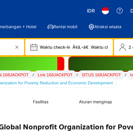
IDR
D
nerbangan + Hotel
Rental mobil
Atraksi wisata
Waktu check-in
Ã¢â‚¬â€
Waktu check-out
2 
N 168JACKPOT
/
Link 168JACKPOT
/
SITUS 168JACKPOT
/
I
nization for Poverty Reduction and Economic Development
Fasilitas
Aturan menginap
lobal Nonprofit Organization for Pov