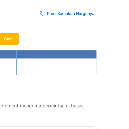
Kami Samakan Harganya
Cari
Tampilkan harga
elopment menerima permintaan khusus -