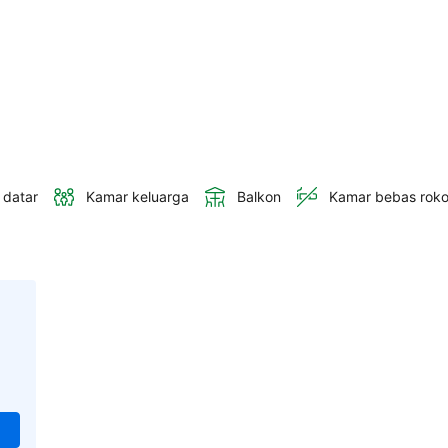
 datar
Kamar keluarga
Balkon
Kamar bebas rok