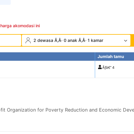
 harga akomodasi ini
2 dewasa Ã‚Â· 0 anak Ã‚Â· 1 kamar
Jumlah tamu
Ãƒâ€”
4
it Organization for Poverty Reduction and Economic Dev