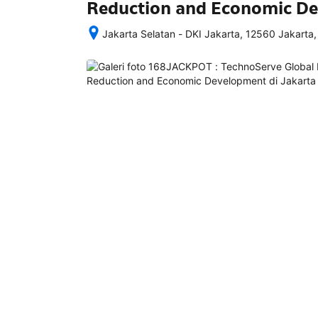
Reduction and Economic D
Jakarta Selatan - DKI Jakarta, 12560 Jakarta,
Setelah 
memesan, 
semua 
rincian 
akomodasi 
termasuk 
nomor 
telepon 
dan 
alamat 
akan 
disertakan 
dalam 
konfirmasi 
pemesanan 
dan 
akun 
Anda.