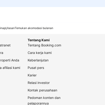
inap
Ulasan
Temukan akomodasi bulanan
Tentang Kami
stranet
Tentang Booking.com
ra
Cara kerja kami
roperti Anda
Keberlanjutan
a afiliasi kami
Pusat pers
Karier
Relasi investor
Kontak perusahaan
Pedoman konten dan
pelaporannya