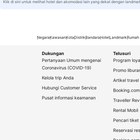
Klik di sini untuk melihat hotel dan akomodasi lain yang dekat dengan landmar
Negara
Kawasan
Kota
Distrik
Bandara
Hotel
Landmark
Rumah 
Dukungan
Telusuri
Pertanyaan Umum mengenai
Program loya
Coronavirus (COVID-19)
Promo libur
Kelola trip Anda
Artikel travel
Hubungi Customer Service
Booking.com 
Pusat informasi keamanan
Traveller Re
Rental Mobil
Pencari tike
Reservasi re