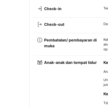
Te
Check-in
Da
Check-out
Ke
Pembatalan/ pembayaran di
ak
muka
op
Anak-anak dan tempat tidur
Ke
An
Un
ju
Ke
Ti