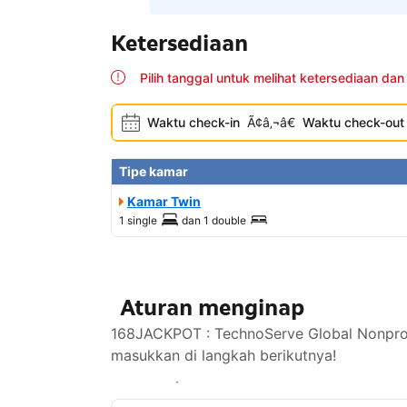
Ketersediaan
Pilih tanggal untuk melihat ketersediaan dan
Waktu check-in
Ã¢â‚¬â€
Waktu check-out
Tipe kamar
Kamar Twin
1 single
dan
1 double
Aturan menginap
168JACKPOT : TechnoServe Global Nonprof
masukkan di langkah berikutnya!
Lihat ketersediaan