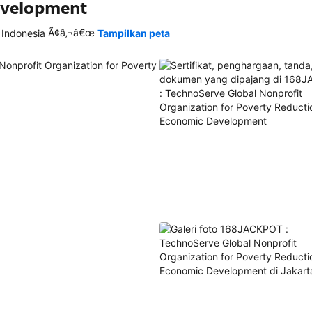
evelopment
Ã¢â‚¬â€œ
 Indonesia
Tampilkan peta