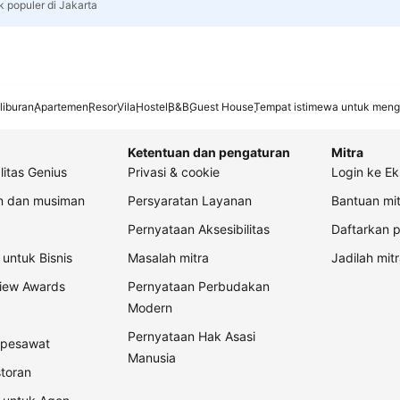
k populer di Jakarta
liburan
Apartemen
Resor
Vila
Hostel
B&B
Guest House
Tempat istimewa untuk meng
Ketentuan dan pengaturan
Mitra
litas Genius
Privasi & cookie
Login ke Ek
an dan musiman
Persyaratan Layanan
Bantuan mit
Pernyataan Aksesibilitas
Daftarkan p
untuk Bisnis
Masalah mitra
Jadilah mitr
view Awards
Pernyataan Perbudakan
Modern
Pernyataan Hak Asasi
t pesawat
Manusia
storan