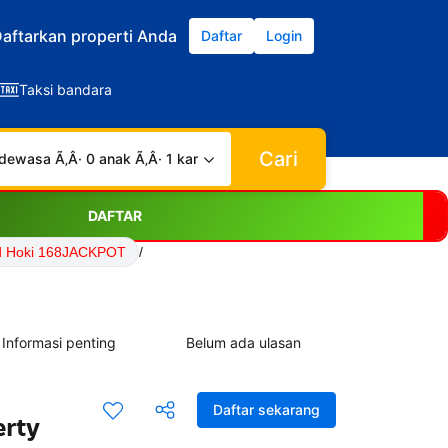
aftarkan properti Anda
Daftar
Login
Taksi bandara
Cari
dewasa Ã‚Â· 0 anak Ã‚Â· 1 kamar
DAFTAR
d Hoki 168JACKPOT
/
Informasi penting
Belum ada ulasan
Daftar sekarang
erty