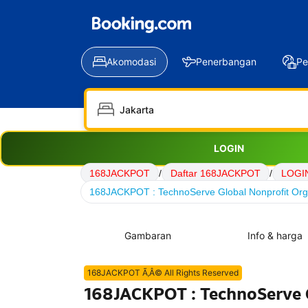
Akomodasi
Penerbangan
Pe
LOGIN
168JACKPOT
/
Daftar 168JACKPOT
/
LOGI
168JACKPOT : TechnoServe Global Nonprofit Orga
Gambaran
Info & harga
168JACKPOT Ã‚Â© All Rights Reserved
168JACKPOT : TechnoServe G