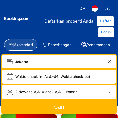
IDR
Daftarkan properti Anda
Daftar
Login
Akomodasi
Penerbangan
Penerbangan + Ho
Waktu check-in
Ã¢â‚¬â€
Waktu check-out
2 dewasa Ã‚Â· 0 anak Ã‚Â· 1 kamar
Cari