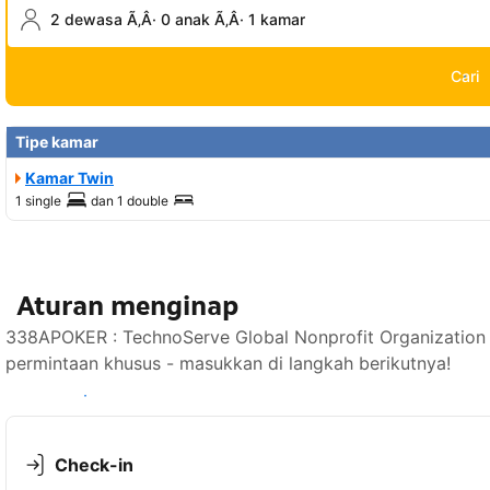
2 dewasa Ã‚Â· 0 anak Ã‚Â· 1 kamar
Cari
Tipe kamar
Kamar Twin
1 single
dan
1 double
Aturan menginap
338APOKER : TechnoServe Global Nonprofit Organization
permintaan khusus - masukkan di langkah berikutnya!
Lihat ketersediaan
Check-in