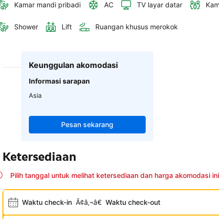
Kamar mandi pribadi
AC
TV layar datar
Kam
Shower
Lift
Ruangan khusus merokok
Keunggulan akomodasi
Informasi sarapan
Asia
Pesan sekarang
Ketersediaan
Pilih tanggal untuk melihat ketersediaan dan harga akomodasi ini
Waktu check-in
Ã¢â‚¬â€
Waktu check-out