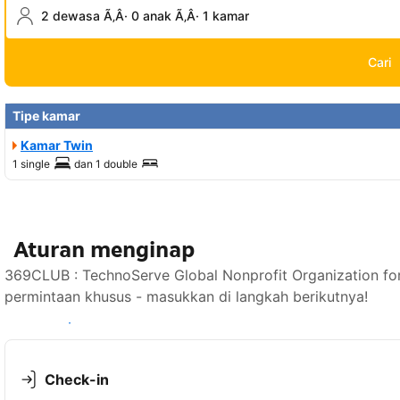
2 dewasa Ã‚Â· 0 anak Ã‚Â· 1 kamar
Cari
Tipe kamar
Kamar Twin
1 single
dan
1 double
Aturan menginap
369CLUB : TechnoServe Global Nonprofit Organization f
permintaan khusus - masukkan di langkah berikutnya!
Lihat ketersediaan
Check-in