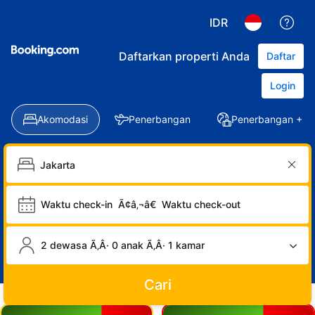
IDR
Daftarkan properti Anda
Daftar
Login
Akomodasi
Penerbangan
Penerbangan + Ho
Waktu check-in
Ã¢â‚¬â€
Waktu check-out
2 dewasa Ã‚Â· 0 anak Ã‚Â· 1 kamar
Cari