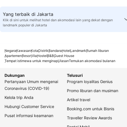
Yang terbaik di Jakarta
Klik di sini untuk melihat hotel dan akomodasi lain yang dekat dengan
landmark populer di Jakarta
Negara
Kawasan
Kota
Distrik
Bandara
Hotel
Landmark
Rumah liburan
Apartemen
Resor
Vila
Hostel
B&B
Guest House
Tempat istimewa untuk menginap
Ulasan
Temukan akomodasi bulanan
Dukungan
Telusuri
Pertanyaan Umum mengenai
Program loyalitas Genius
Coronavirus (COVID-19)
Promo liburan dan musiman
Kelola trip Anda
Artikel travel
Hubungi Customer Service
Booking.com untuk Bisnis
Pusat informasi keamanan
Traveller Review Awards
Rental Mobil