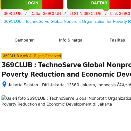
LOGIN
DAFTAR
369CLUB
/
Daftar 369CLUB
/
LOGIN 369CLUB
/
Link 369C
369CLUB : TechnoServe Global Nonprofit Organization for Poverty
Gambaran
Info & harga
Fasilitas
369CLUB Ã‚Â© All Rights Reserved
369CLUB : TechnoServe Global Nonprof
Poverty Reduction and Economic De
Ã¢â‚¬
Jakarta Selatan - DKI Jakarta, 12560 Jakarta, Indonesia
Setelah 
memesan, 
semua 
rincian 
akomodasi 
termasuk 
nomor 