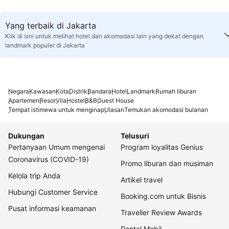
Yang terbaik di Jakarta
Klik di sini untuk melihat hotel dan akomodasi lain yang dekat dengan
landmark populer di Jakarta
Negara
Kawasan
Kota
Distrik
Bandara
Hotel
Landmark
Rumah liburan
Apartemen
Resor
Vila
Hostel
B&B
Guest House
Tempat istimewa untuk menginap
Ulasan
Temukan akomodasi bulanan
Dukungan
Telusuri
Pertanyaan Umum mengenai
Program loyalitas Genius
Coronavirus (COVID-19)
Promo liburan dan musiman
Kelola trip Anda
Artikel travel
Hubungi Customer Service
Booking.com untuk Bisnis
Pusat informasi keamanan
Traveller Review Awards
Rental Mobil