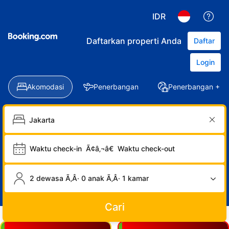
IDR
Daftarkan properti Anda
Daftar
Login
Akomodasi
Penerbangan
Penerbangan + Ho
Waktu check-in
Ã¢â‚¬â€
Waktu check-out
2 dewasa Ã‚Â· 0 anak Ã‚Â· 1 kamar
Cari