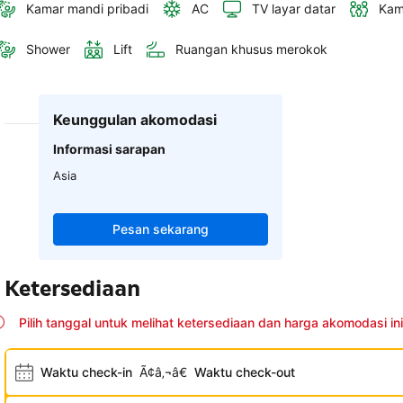
Kamar mandi pribadi
AC
TV layar datar
Kam
Shower
Lift
Ruangan khusus merokok
Keunggulan akomodasi
Informasi sarapan
Asia
Pesan sekarang
Ketersediaan
Pilih tanggal untuk melihat ketersediaan dan harga akomodasi ini
Waktu check-in
Ã¢â‚¬â€
Waktu check-out