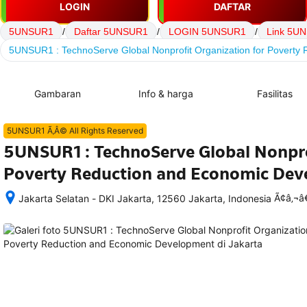
LOGIN
DAFTAR
5UNSUR1
/
Daftar 5UNSUR1
/
LOGIN 5UNSUR1
/
Link 5U
5UNSUR1 : TechnoServe Global Nonprofit Organization for Poverty
Gambaran
Info & harga
Fasilitas
5UNSUR1 Ã‚Â© All Rights Reserved
5UNSUR1 : TechnoServe Global Nonpro
Poverty Reduction and Economic De
Ã¢â‚¬
Jakarta Selatan - DKI Jakarta, 12560 Jakarta, Indonesia
Setelah 
memesan, 
semua 
rincian 
akomodasi 
termasuk 
nomor 