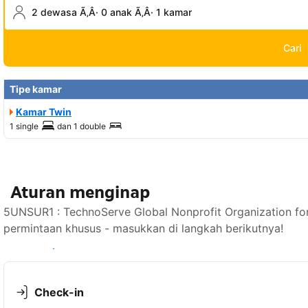
2 dewasa Ã‚Â· 0 anak Ã‚Â· 1 kamar
Cari
Tipe kamar
Kamar Twin
1 single
dan
1 double
Aturan menginap
5UNSUR1 : TechnoServe Global Nonprofit Organization f
permintaan khusus - masukkan di langkah berikutnya!
Lihat ketersediaan
Check-in