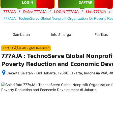
LOGIN
DAFTAR
777AJA
/
Daftar 777AJA
/
LOGIN 777AJA
/
Link 777AJA
/
777AJA : TechnoServe Global Nonprofit Organization for Poverty R
Gambaran
Info & harga
Fasilitas
777AJA Ã‚Â© All Rights Reserved
777AJA : TechnoServe Global Nonprofi
Poverty Reduction and Economic De
Ã¢â‚¬
Jakarta Selatan - DKI Jakarta, 12560 Jakarta, Indonesia
Setelah 
memesan, 
semua 
rincian 
akomodasi 
termasuk 
nomor 