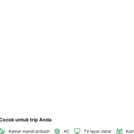
telepon 
dan 
alamat 
akan 
disertakan 
dalam 
konfirmasi 
pemesanan 
dan 
akun 
Anda.
Cocok untuk trip Anda
Kamar mandi pribadi
AC
TV layar datar
Kam