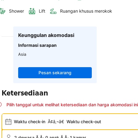
Shower
Lift
Ruangan khusus merokok
Keunggulan akomodasi
Informasi sarapan
Asia
Pesan sekarang
Ketersediaan
Pilih tanggal untuk melihat ketersediaan dan harga akomodasi ini
Waktu check-in
Ã¢â‚¬â€
Waktu check-out
2 dewasa Ã‚Â· 0 anak Ã‚Â· 1 kamar