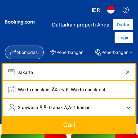
IDR
Daftarkan properti Anda
Daftar
Login
Akomodasi
Penerbangan
Penerbangan + Ho
Waktu check-in
Ã¢â‚¬â€
Waktu check-out
2 dewasa Ã‚Â· 0 anak Ã‚Â· 1 kamar
Cari