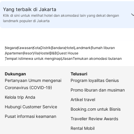
Yang terbaik di Jakarta
Klik di sini untuk melihat hotel dan akomodasi lain yang dekat dengan
landmark populer di Jakarta
Negara
Kawasan
Kota
Distrik
Bandara
Hotel
Landmark
Rumah liburan
Apartemen
Resor
Vila
Hostel
B&B
Guest House
Tempat istimewa untuk menginap
Ulasan
Temukan akomodasi bulanan
Dukungan
Telusuri
Pertanyaan Umum mengenai
Program loyalitas Genius
Coronavirus (COVID-19)
Promo liburan dan musiman
Kelola trip Anda
Artikel travel
Hubungi Customer Service
Booking.com untuk Bisnis
Pusat informasi keamanan
Traveller Review Awards
Rental Mobil