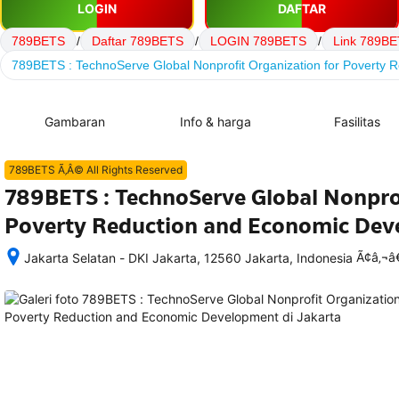
LOGIN
DAFTAR
789BETS
/
Daftar 789BETS
/
LOGIN 789BETS
/
Link 789B
789BETS : TechnoServe Global Nonprofit Organization for Poverty
Gambaran
Info & harga
Fasilitas
789BETS Ã‚Â© All Rights Reserved
789BETS : TechnoServe Global Nonprof
Poverty Reduction and Economic De
Ã¢â‚¬
Jakarta Selatan - DKI Jakarta, 12560 Jakarta, Indonesia
Setelah 
memesan, 
semua 
rincian 
akomodasi 
termasuk 
nomor 