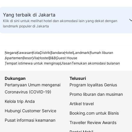
Yang terbaik di Jakarta
Klik di sini untuk melihat hotel dan akomodasi lain yang dekat dengan
landmark populer di Jakarta
Negara
Kawasan
Kota
Distrik
Bandara
Hotel
Landmark
Rumah liburan
Apartemen
Resor
Vila
Hostel
B&B
Guest House
Tempat istimewa untuk menginap
Ulasan
Temukan akomodasi bulanan
Dukungan
Telusuri
Pertanyaan Umum mengenai
Program loyalitas Genius
Coronavirus (COVID-19)
Promo liburan dan musiman
Kelola trip Anda
Artikel travel
Hubungi Customer Service
Booking.com untuk Bisnis
Pusat informasi keamanan
Traveller Review Awards
Rental Mobil