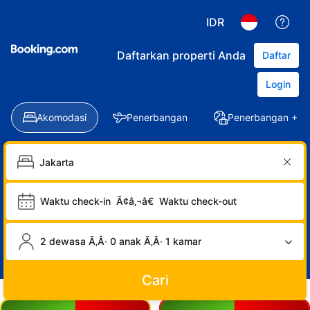
IDR
Daftarkan properti Anda
Daftar
Login
Akomodasi
Penerbangan
Penerbangan + Ho
Waktu check-in
Ã¢â‚¬â€
Waktu check-out
2 dewasa Ã‚Â· 0 anak Ã‚Â· 1 kamar
Cari