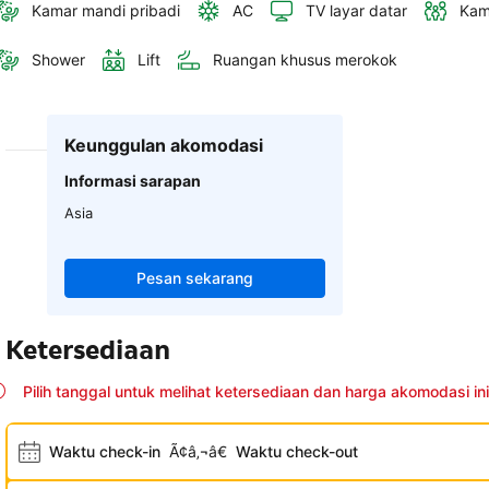
Kamar mandi pribadi
AC
TV layar datar
Kam
Shower
Lift
Ruangan khusus merokok
Keunggulan akomodasi
Informasi sarapan
Asia
Pesan sekarang
Ketersediaan
Pilih tanggal untuk melihat ketersediaan dan harga akomodasi ini
Waktu check-in
Ã¢â‚¬â€
Waktu check-out