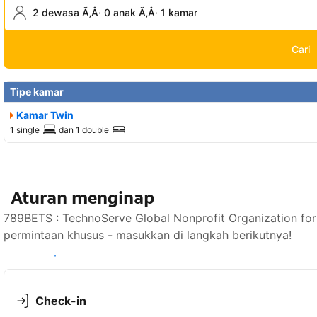
2 dewasa Ã‚Â· 0 anak Ã‚Â· 1 kamar
Cari
Tipe kamar
Kamar Twin
1 single
dan
1 double
Aturan menginap
789BETS : TechnoServe Global Nonprofit Organization f
permintaan khusus - masukkan di langkah berikutnya!
Lihat ketersediaan
Check-in