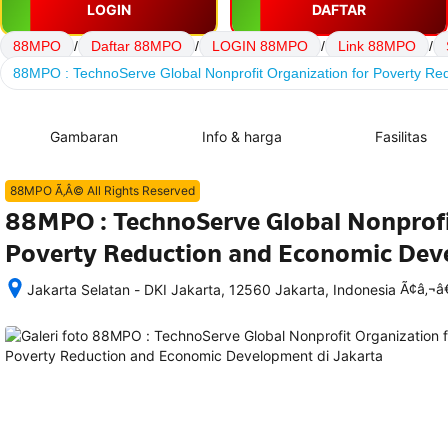
LOGIN
DAFTAR
88MPO
/
Daftar 88MPO
/
LOGIN 88MPO
/
Link 88MPO
/
88MPO : TechnoServe Global Nonprofit Organization for Poverty R
Gambaran
Info & harga
Fasilitas
88MPO Ã‚Â© All Rights Reserved
88MPO : TechnoServe Global Nonprofi
Poverty Reduction and Economic De
Ã¢â‚¬
Jakarta Selatan - DKI Jakarta, 12560 Jakarta, Indonesia
Setelah 
memesan, 
semua 
rincian 
akomodasi 
termasuk 
nomor 