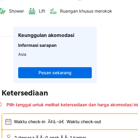
Shower
Lift
Ruangan khusus merokok
Keunggulan akomodasi
Informasi sarapan
Asia
Pesan sekarang
Ketersediaan
Pilih tanggal untuk melihat ketersediaan dan harga akomodasi ini
Waktu check-in
Ã¢â‚¬â€
Waktu check-out
2 dewasa Ã‚Â· 0 anak Ã‚Â· 1 kamar