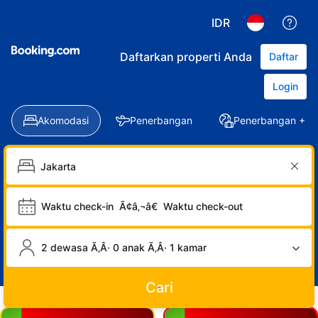
IDR
Daftarkan properti Anda
Daftar
Login
Akomodasi
Penerbangan
Penerbangan + Ho
Waktu check-in
Ã¢â‚¬â€
Waktu check-out
2 dewasa Ã‚Â· 0 anak Ã‚Â· 1 kamar
Cari