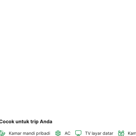
telepon 
dan 
alamat 
akan 
disertakan 
dalam 
konfirmasi 
pemesanan 
dan 
akun 
Anda.
Cocok untuk trip Anda
Kamar mandi pribadi
AC
TV layar datar
Kam