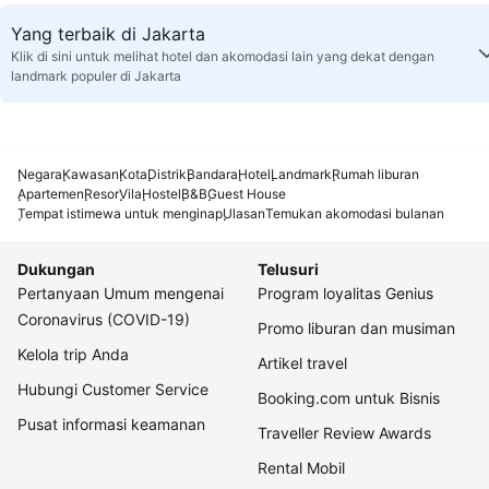
Yang terbaik di Jakarta
Klik di sini untuk melihat hotel dan akomodasi lain yang dekat dengan
landmark populer di Jakarta
Negara
Kawasan
Kota
Distrik
Bandara
Hotel
Landmark
Rumah liburan
Apartemen
Resor
Vila
Hostel
B&B
Guest House
Tempat istimewa untuk menginap
Ulasan
Temukan akomodasi bulanan
Dukungan
Telusuri
Pertanyaan Umum mengenai
Program loyalitas Genius
Coronavirus (COVID-19)
Promo liburan dan musiman
Kelola trip Anda
Artikel travel
Hubungi Customer Service
Booking.com untuk Bisnis
Pusat informasi keamanan
Traveller Review Awards
Rental Mobil