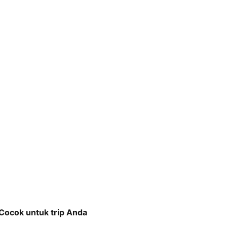
telepon 
dan 
alamat 
akan 
disertakan 
dalam 
konfirmasi 
pemesanan 
dan 
akun 
Anda.
Cocok untuk trip Anda