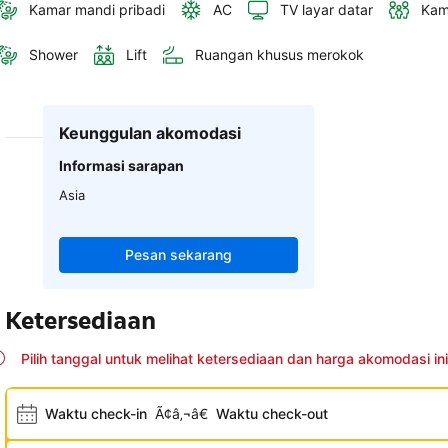
Kamar mandi pribadi
AC
TV layar datar
Kam
Shower
Lift
Ruangan khusus merokok
Keunggulan akomodasi
Informasi sarapan
Asia
Pesan sekarang
Ketersediaan
Pilih tanggal untuk melihat ketersediaan dan harga akomodasi ini
Waktu check-in
Ã¢â‚¬â€
Waktu check-out