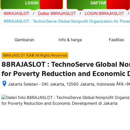
LOGIN
DAFTAR
88RAJASLOT
/
Daftar 88RAJASLOT
/
LOGIN 88RAJASLOT
/
88RAJASLOT : TechnoServe Global Nonprofit Organization for Pov
Gambaran
Info & harga
Fasilitas
88RAJASLOT Ã‚Â© All Rights Reserved
88RAJASLOT : TechnoServe Global Non
for Poverty Reduction and Economic
Ã¢â‚¬
Jakarta Selatan - DKI Jakarta, 12560 Jakarta, Indonesia
Setelah 
memesan, 
semua 
rincian 
akomodasi 
termasuk 
nomor 