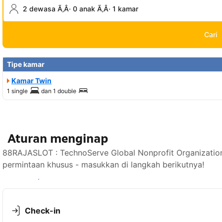
2 dewasa Ã‚Â· 0 anak Ã‚Â· 1 kamar
Cari
Tipe kamar
Kamar Twin
1 single
dan
1 double
Aturan menginap
88RAJASLOT : TechnoServe Global Nonprofit Organizatio
permintaan khusus - masukkan di langkah berikutnya!
Lihat ketersediaan
Check-in