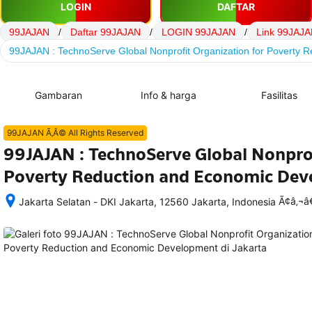
LOGIN
DAFTAR
99JAJAN
/
Daftar 99JAJAN
/
LOGIN 99JAJAN
/
Link 99JAJ
99JAJAN : TechnoServe Global Nonprofit Organization for Poverty
Gambaran
Info & harga
Fasilitas
99JAJAN Ã‚Â© All Rights Reserved
99JAJAN : TechnoServe Global Nonprof
Poverty Reduction and Economic De
Ã¢â‚¬
Jakarta Selatan - DKI Jakarta, 12560 Jakarta, Indonesia
Setelah 
memesan, 
semua 
rincian 
akomodasi 
termasuk 
nomor 