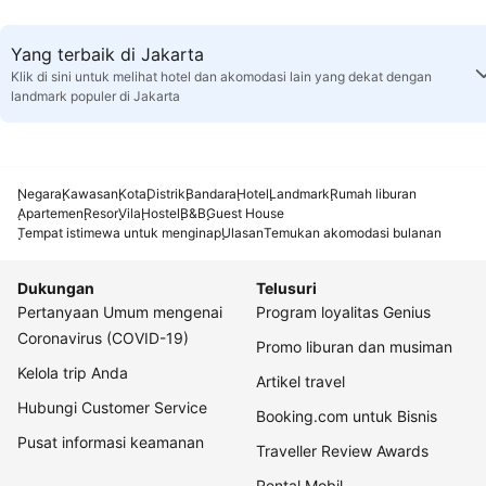
Yang terbaik di Jakarta
Klik di sini untuk melihat hotel dan akomodasi lain yang dekat dengan
landmark populer di Jakarta
Negara
Kawasan
Kota
Distrik
Bandara
Hotel
Landmark
Rumah liburan
Apartemen
Resor
Vila
Hostel
B&B
Guest House
Tempat istimewa untuk menginap
Ulasan
Temukan akomodasi bulanan
Dukungan
Telusuri
Pertanyaan Umum mengenai
Program loyalitas Genius
Coronavirus (COVID-19)
Promo liburan dan musiman
Kelola trip Anda
Artikel travel
Hubungi Customer Service
Booking.com untuk Bisnis
Pusat informasi keamanan
Traveller Review Awards
Rental Mobil