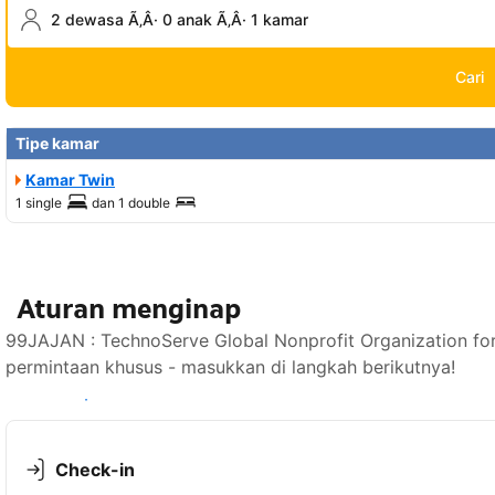
2 dewasa Ã‚Â· 0 anak Ã‚Â· 1 kamar
Cari
Tipe kamar
Kamar Twin
1 single
dan
1 double
Aturan menginap
99JAJAN : TechnoServe Global Nonprofit Organization f
permintaan khusus - masukkan di langkah berikutnya!
Lihat ketersediaan
Check-in