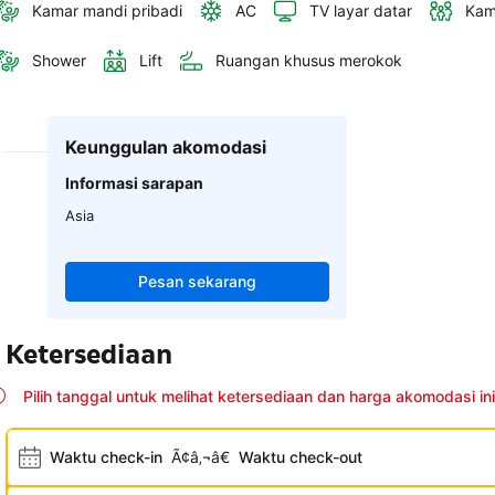
Kamar mandi pribadi
AC
TV layar datar
Kam
Shower
Lift
Ruangan khusus merokok
Keunggulan akomodasi
Informasi sarapan
Asia
Pesan sekarang
Ketersediaan
Pilih tanggal untuk melihat ketersediaan dan harga akomodasi ini
Waktu check-in
Ã¢â‚¬â€
Waktu check-out