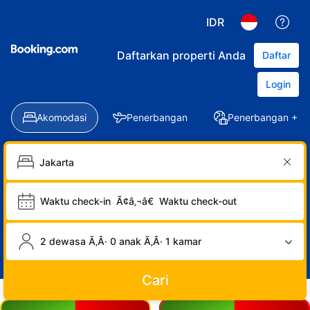
IDR
Daftarkan properti Anda
Daftar
Login
Akomodasi
Penerbangan
Penerbangan + Ho
Waktu check-in
Ã¢â‚¬â€
Waktu check-out
2 dewasa Ã‚Â· 0 anak Ã‚Â· 1 kamar
Cari