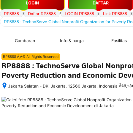
LOGIN
DAFTAR
RP8888
/
Daftar RP8888
/
LOGIN RP8888
/
Link RP8888
/
RP8888 : TechnoServe Global Nonprofit Organization for Poverty 
Gambaran
Info & harga
Fasilitas
RP8888 Ã‚Â© All Rights Reserved
RP8888 : TechnoServe Global Nonprofi
Poverty Reduction and Economic De
Ã¢â‚¬
Jakarta Selatan - DKI Jakarta, 12560 Jakarta, Indonesia
Setelah 
memesan, 
semua 
rincian 
akomodasi 
termasuk 
nomor 