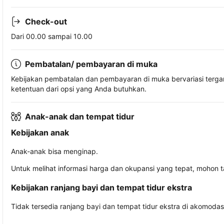
Check-out
Dari 00.00 sampai 10.00
Pembatalan/ pembayaran di muka
Kebijakan pembatalan dan pembayaran di muka bervariasi terg
ketentuan dari opsi yang Anda butuhkan.
Anak-anak dan tempat tidur
Kebijakan anak
Anak-anak bisa menginap.
Untuk melihat informasi harga dan okupansi yang tepat, mohon 
Kebijakan ranjang bayi dan tempat tidur ekstra
Tidak tersedia ranjang bayi dan tempat tidur ekstra di akomodasi 