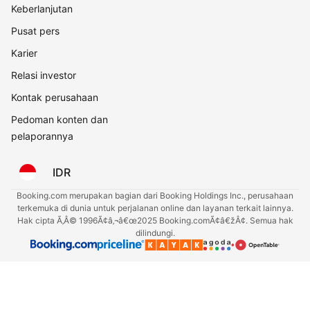
Keberlanjutan
Pusat pers
Karier
Relasi investor
Kontak perusahaan
Pedoman konten dan
pelaporannya
IDR
Booking.com merupakan bagian dari Booking Holdings Inc., perusahaan
terkemuka di dunia untuk perjalanan online dan layanan terkait lainnya.
Hak cipta Ã‚Â© 1996Ã¢â‚¬â€œ2025 Booking.comÃ¢â€žÂ¢. Semua hak
dilindungi.