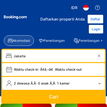
IDR
Daftarkan properti Anda
Daftar
Login
Akomodasi
Penerbangan
Penerbangan + Ho
Waktu check-in
Ã¢â‚¬â€
Waktu check-out
2 dewasa Ã‚Â· 0 anak Ã‚Â· 1 kamar
Cari