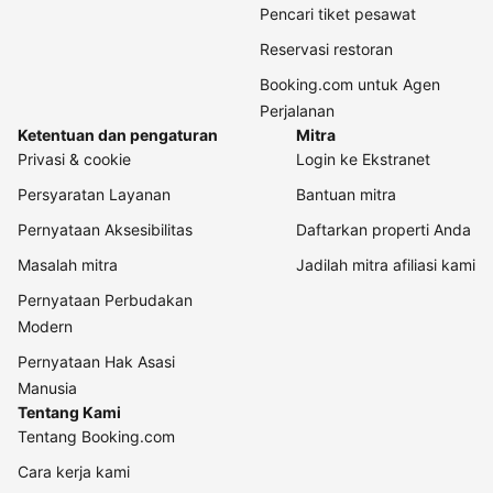
Pencari tiket pesawat
Reservasi restoran
Booking.com untuk Agen
Perjalanan
Ketentuan dan pengaturan
Mitra
Privasi & cookie
Login ke Ekstranet
Persyaratan Layanan
Bantuan mitra
Pernyataan Aksesibilitas
Daftarkan properti Anda
Masalah mitra
Jadilah mitra afiliasi kami
Pernyataan Perbudakan
Modern
Pernyataan Hak Asasi
Manusia
Tentang Kami
Tentang Booking.com
Cara kerja kami