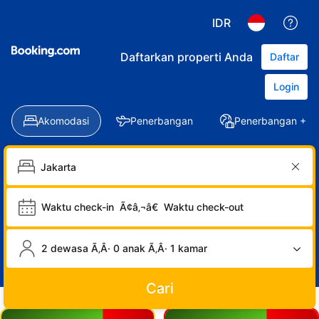
IDR
Daftarkan properti Anda
Daftar
Login
Akomodasi
Penerbangan
Penerbangan + Ho
Waktu check-in
Ã¢â‚¬â€
Waktu check-out
2 dewasa Ã‚Â· 0 anak Ã‚Â· 1 kamar
Cari