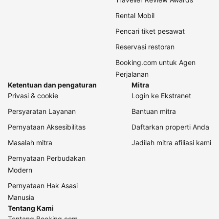
Rental Mobil
Pencari tiket pesawat
Reservasi restoran
Booking.com untuk Agen
Perjalanan
Ketentuan dan pengaturan
Mitra
Privasi & cookie
Login ke Ekstranet
Persyaratan Layanan
Bantuan mitra
Pernyataan Aksesibilitas
Daftarkan properti Anda
Masalah mitra
Jadilah mitra afiliasi kami
Pernyataan Perbudakan
Modern
Pernyataan Hak Asasi
Manusia
Tentang Kami
Tentang Booking.com