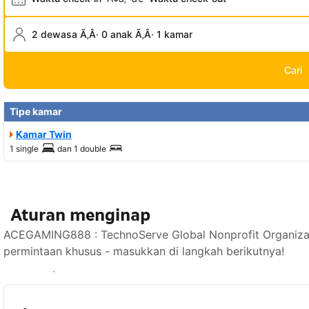
2 dewasa Ã‚Â· 0 anak Ã‚Â· 1 kamar
Cari
Tipe kamar
Kamar Twin
1 single
dan
1 double
Aturan menginap
ACEGAMING888 : TechnoServe Global Nonprofit Organiza
permintaan khusus - masukkan di langkah berikutnya!
Lihat ketersediaan