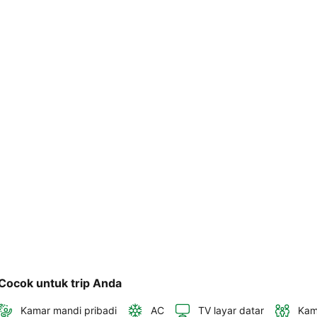
telepon 
dan 
alamat 
akan 
disertakan 
dalam 
konfirmasi 
pemesanan 
dan 
akun 
Anda.
Cocok untuk trip Anda
Kamar mandi pribadi
AC
TV layar datar
Kam