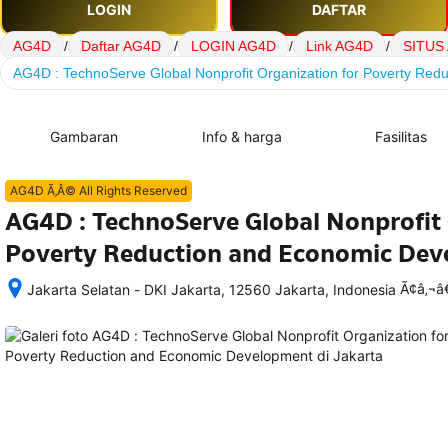
LOGIN
DAFTAR
AG4D
/
Daftar AG4D
/
LOGIN AG4D
/
Link AG4D
/
SITUS
AG4D : TechnoServe Global Nonprofit Organization for Poverty Re
Gambaran
Info & harga
Fasilitas
AG4D Ã‚Â© All Rights Reserved
AG4D : TechnoServe Global Nonprofit 
Poverty Reduction and Economic De
Ã¢â‚¬
Jakarta Selatan - DKI Jakarta, 12560 Jakarta, Indonesia
Setelah 
memesan, 
semua 
rincian 
akomodasi 
termasuk 
nomor 