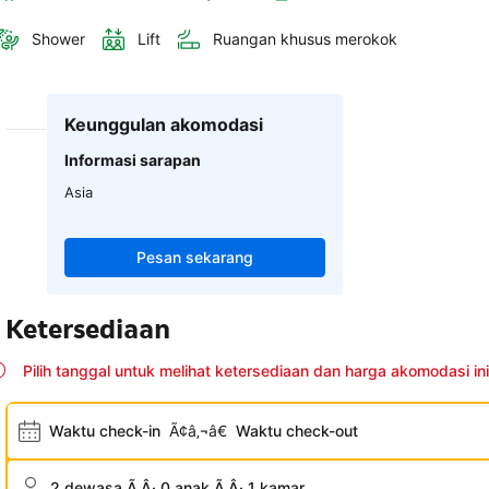
Shower
Lift
Ruangan khusus merokok
Keunggulan akomodasi
Informasi sarapan
Asia
Pesan sekarang
Ketersediaan
Pilih tanggal untuk melihat ketersediaan dan harga akomodasi ini
Waktu check-in
Ã¢â‚¬â€
Waktu check-out
2 dewasa Ã‚Â· 0 anak Ã‚Â· 1 kamar