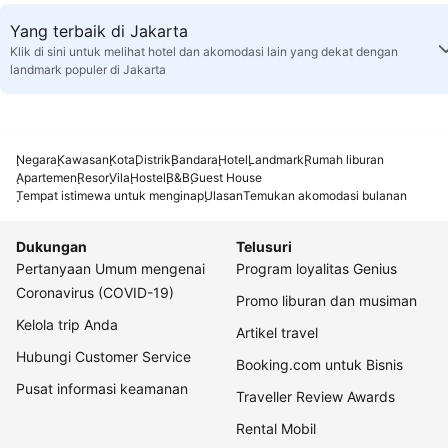
Yang terbaik di Jakarta
Klik di sini untuk melihat hotel dan akomodasi lain yang dekat dengan
landmark populer di Jakarta
Negara
Kawasan
Kota
Distrik
Bandara
Hotel
Landmark
Rumah liburan
Apartemen
Resor
Vila
Hostel
B&B
Guest House
Tempat istimewa untuk menginap
Ulasan
Temukan akomodasi bulanan
Dukungan
Telusuri
Pertanyaan Umum mengenai
Program loyalitas Genius
Coronavirus (COVID-19)
Promo liburan dan musiman
Kelola trip Anda
Artikel travel
Hubungi Customer Service
Booking.com untuk Bisnis
Pusat informasi keamanan
Traveller Review Awards
Rental Mobil