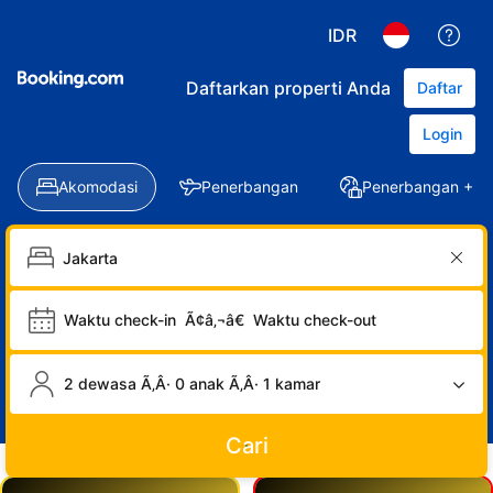
IDR
Daftarkan properti Anda
Daftar
Login
Akomodasi
Penerbangan
Penerbangan + Ho
Waktu check-in
Ã¢â‚¬â€
Waktu check-out
2 dewasa Ã‚Â· 0 anak Ã‚Â· 1 kamar
Cari