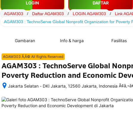
LOGIN
DAFTAR
AGAM303
/
Daftar AGAM303
/
LOGIN AGAM303
/
Link AG
AGAM303 : TechnoServe Global Nonprofit Organization for Poverty
Gambaran
Info & harga
Fasilitas
AGAM303 Ã‚Â© All Rights Reserved
AGAM303 : TechnoServe Global Nonpro
Poverty Reduction and Economic De
Ã¢â‚¬
Jakarta Selatan - DKI Jakarta, 12560 Jakarta, Indonesia
Setelah 
memesan, 
semua 
rincian 
akomodasi 
termasuk 
nomor 