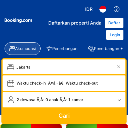
IDR
Daftarkan properti Anda
Daftar
Login
Akomodasi
Penerbangan
Penerbangan + Ho
Waktu check-in
Ã¢â‚¬â€
Waktu check-out
2 dewasa Ã‚Â· 0 anak Ã‚Â· 1 kamar
Cari