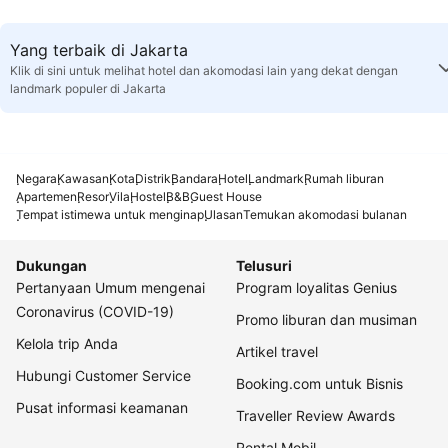
Yang terbaik di Jakarta
Klik di sini untuk melihat hotel dan akomodasi lain yang dekat dengan
landmark populer di Jakarta
Negara
Kawasan
Kota
Distrik
Bandara
Hotel
Landmark
Rumah liburan
Apartemen
Resor
Vila
Hostel
B&B
Guest House
Tempat istimewa untuk menginap
Ulasan
Temukan akomodasi bulanan
Dukungan
Telusuri
Pertanyaan Umum mengenai
Program loyalitas Genius
Coronavirus (COVID-19)
Promo liburan dan musiman
Kelola trip Anda
Artikel travel
Hubungi Customer Service
Booking.com untuk Bisnis
Pusat informasi keamanan
Traveller Review Awards
Rental Mobil