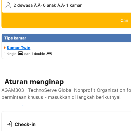
2 dewasa Ã‚Â· 0 anak Ã‚Â· 1 kamar
Cari
Tipe kamar
Kamar Twin
1 single
dan
1 double
Aturan menginap
AGAM303 : TechnoServe Global Nonprofit Organization f
permintaan khusus - masukkan di langkah berikutnya!
Lihat ketersediaan
Check-in