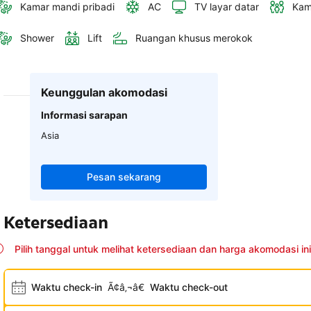
Kamar mandi pribadi
AC
TV layar datar
Kam
Shower
Lift
Ruangan khusus merokok
Keunggulan akomodasi
Informasi sarapan
Asia
Pesan sekarang
Ketersediaan
Pilih tanggal untuk melihat ketersediaan dan harga akomodasi ini
Waktu check-in
Ã¢â‚¬â€
Waktu check-out