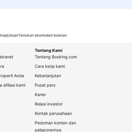
inap
Ulasan
Temukan akomodasi bulanan
Tentang Kami
stranet
Tentang Booking.com
ra
Cara kerja kami
roperti Anda
Keberlanjutan
a afiliasi kami
Pusat pers
Karier
Relasi investor
Kontak perusahaan
Pedoman konten dan
pelaporannya