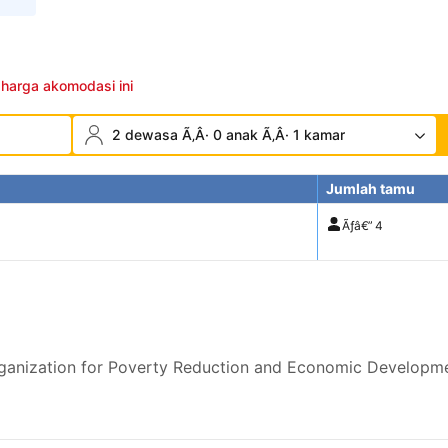
 harga akomodasi ini
2 dewasa Ã‚Â· 0 anak Ã‚Â· 1 kamar
Jumlah tamu
Ãƒâ€”
4
rganization for Poverty Reduction and Economic Developm