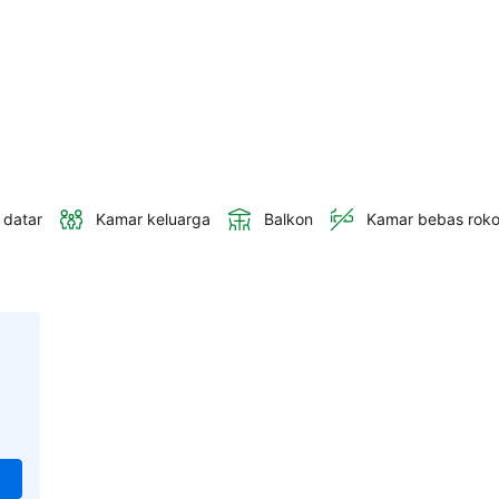
 datar
Kamar keluarga
Balkon
Kamar bebas rok