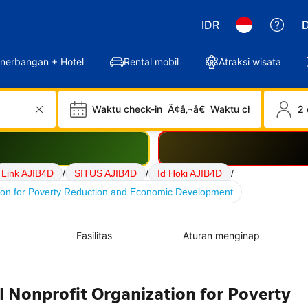
IDR
D
nerbangan + Hotel
Rental mobil
Atraksi wisata
Waktu check-in
Ã¢â‚¬â€
Waktu check-out
2 
Link AJIB4D
/
SITUS AJIB4D
/
Id Hoki AJIB4D
/
tion for Poverty Reduction and Economic Development
Fasilitas
Aturan menginap
l Nonprofit Organization for Poverty