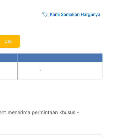
Kami Samakan Harganya
Cari
Tampilkan harga
ent menerima permintaan khusus -