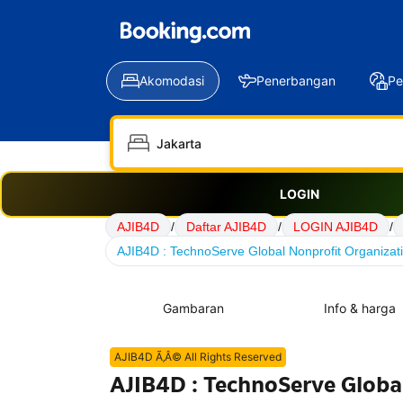
Akomodasi
Penerbangan
Pe
LOGIN
AJIB4D
/
Daftar AJIB4D
/
LOGIN AJIB4D
/
AJIB4D : TechnoServe Global Nonprofit Organiza
Gambaran
Info & harga
AJIB4D Ã‚Â© All Rights Reserved
AJIB4D : TechnoServe Globa