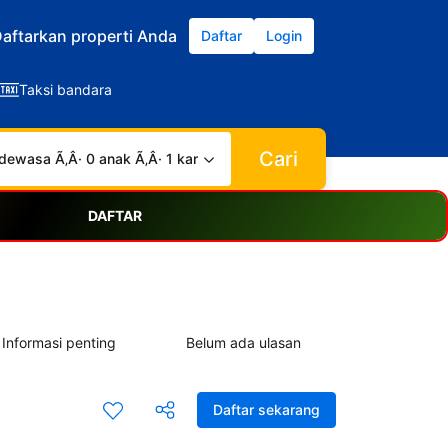
aftarkan properti Anda
Daftar
Login
Taksi bandara
Cari
dewasa Ã‚Â· 0 anak Ã‚Â· 1 kamar
DAFTAR
Informasi penting
Belum ada ulasan
Daftar sekarang