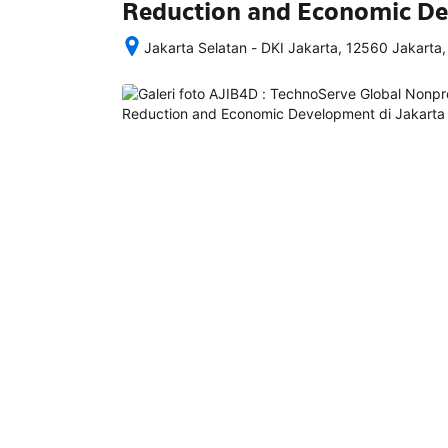
Reduction and Economic D
Jakarta Selatan - DKI Jakarta, 12560 Jakarta,
Setelah 
memesan, 
semua 
rincian 
akomodasi 
termasuk 
nomor 
telepon 
dan 
alamat 
akan 
disertakan 
dalam 
konfirmasi 
pemesanan 
dan 
akun 
Anda.