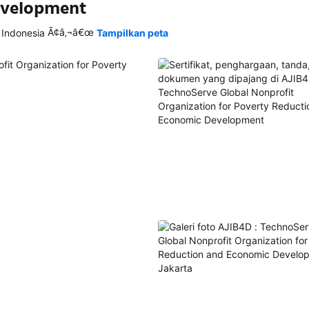
evelopment
Ã¢â‚¬â€œ
 Indonesia
Tampilkan peta