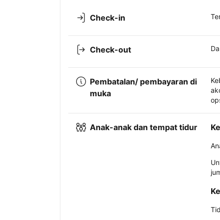
Te
Check-in
Da
Check-out
Ke
Pembatalan/ pembayaran di
ak
muka
op
Anak-anak dan tempat tidur
Ke
An
Un
ju
Ke
Ti