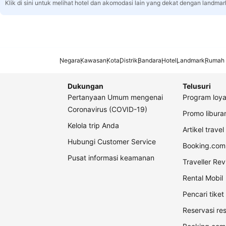
Klik di sini untuk melihat hotel dan akomodasi lain yang dekat dengan landmar
Negara
Kawasan
Kota
Distrik
Bandara
Hotel
Landmark
Rumah 
Dukungan
Telusuri
Pertanyaan Umum mengenai
Program loya
Coronavirus (COVID-19)
Promo libur
Kelola trip Anda
Artikel travel
Hubungi Customer Service
Booking.com 
Pusat informasi keamanan
Traveller Re
Rental Mobil
Pencari tike
Reservasi re