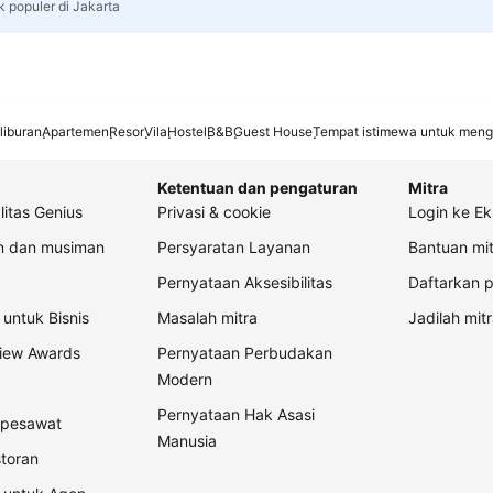
k populer di Jakarta
liburan
Apartemen
Resor
Vila
Hostel
B&B
Guest House
Tempat istimewa untuk meng
Ketentuan dan pengaturan
Mitra
litas Genius
Privasi & cookie
Login ke Ek
an dan musiman
Persyaratan Layanan
Bantuan mit
Pernyataan Aksesibilitas
Daftarkan p
untuk Bisnis
Masalah mitra
Jadilah mitr
view Awards
Pernyataan Perbudakan
Modern
Pernyataan Hak Asasi
t pesawat
Manusia
storan