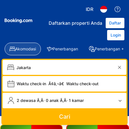
IDR
Daftarkan properti Anda
Daftar
Login
Akomodasi
Penerbangan
Penerbangan + Ho
Waktu check-in
Ã¢â‚¬â€
Waktu check-out
2 dewasa Ã‚Â· 0 anak Ã‚Â· 1 kamar
Cari