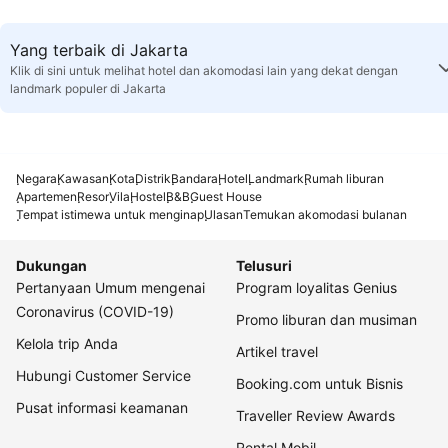
Yang terbaik di Jakarta
Klik di sini untuk melihat hotel dan akomodasi lain yang dekat dengan
landmark populer di Jakarta
Negara
Kawasan
Kota
Distrik
Bandara
Hotel
Landmark
Rumah liburan
Apartemen
Resor
Vila
Hostel
B&B
Guest House
Tempat istimewa untuk menginap
Ulasan
Temukan akomodasi bulanan
Dukungan
Telusuri
Pertanyaan Umum mengenai
Program loyalitas Genius
Coronavirus (COVID-19)
Promo liburan dan musiman
Kelola trip Anda
Artikel travel
Hubungi Customer Service
Booking.com untuk Bisnis
Pusat informasi keamanan
Traveller Review Awards
Rental Mobil