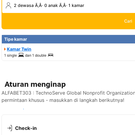
2 dewasa Ã‚Â· 0 anak Ã‚Â· 1 kamar
Cari
Tipe kamar
Kamar Twin
1 single
dan
1 double
Aturan menginap
ALFABET303 : TechnoServe Global Nonprofit Organizatio
permintaan khusus - masukkan di langkah berikutnya!
Lihat ketersediaan
Check-in