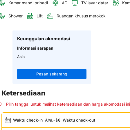
Kamar mandi pribadi
AC
TV layar datar
Kam
Shower
Lift
Ruangan khusus merokok
Keunggulan akomodasi
Informasi sarapan
Asia
Pesan sekarang
Ketersediaan
Pilih tanggal untuk melihat ketersediaan dan harga akomodasi ini
Waktu check-in
Ã¢â‚¬â€
Waktu check-out