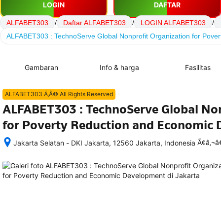
LOGIN
DAFTAR
ALFABET303
/
Daftar ALFABET303
/
LOGIN ALFABET303
/
ALFABET303 : TechnoServe Global Nonprofit Organization for Pove
Gambaran
Info & harga
Fasilitas
ALFABET303 Ã‚Â© All Rights Reserved
ALFABET303 : TechnoServe Global Non
for Poverty Reduction and Economic
Ã¢â‚¬
Jakarta Selatan - DKI Jakarta, 12560 Jakarta, Indonesia
Setelah 
memesan, 
semua 
rincian 
akomodasi 
termasuk 
nomor 