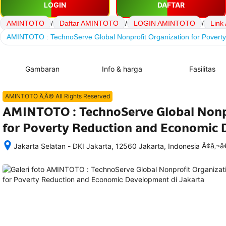
LOGIN
DAFTAR
AMINTOTO
/
Daftar AMINTOTO
/
LOGIN AMINTOTO
/
Lin
AMINTOTO : TechnoServe Global Nonprofit Organization for Pover
Gambaran
Info & harga
Fasilitas
AMINTOTO Ã‚Â© All Rights Reserved
AMINTOTO : TechnoServe Global Nonp
for Poverty Reduction and Economic
Ã¢â‚¬
Jakarta Selatan - DKI Jakarta, 12560 Jakarta, Indonesia
Setelah 
memesan, 
semua 
rincian 
akomodasi 
termasuk 
nomor 