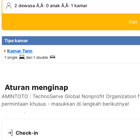
2 dewasa Ã‚Â· 0 anak Ã‚Â· 1 kamar
Cari
Tipe kamar
Kamar Twin
1 single
dan
1 double
Aturan menginap
AMINTOTO : TechnoServe Global Nonprofit Organization 
permintaan khusus - masukkan di langkah berikutnya!
Lihat ketersediaan
Check-in