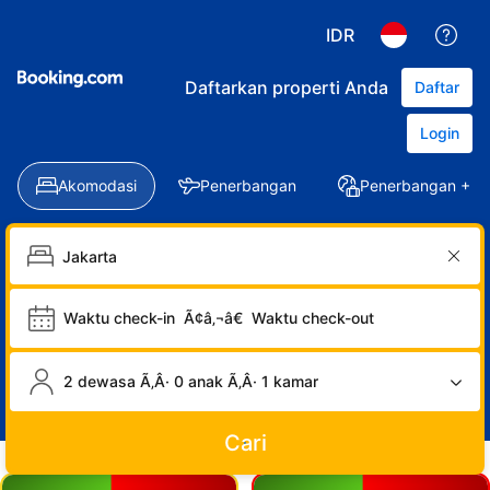
IDR
Daftarkan properti Anda
Daftar
Login
Akomodasi
Penerbangan
Penerbangan + Ho
Waktu check-in
Ã¢â‚¬â€
Waktu check-out
2 dewasa Ã‚Â· 0 anak Ã‚Â· 1 kamar
Cari