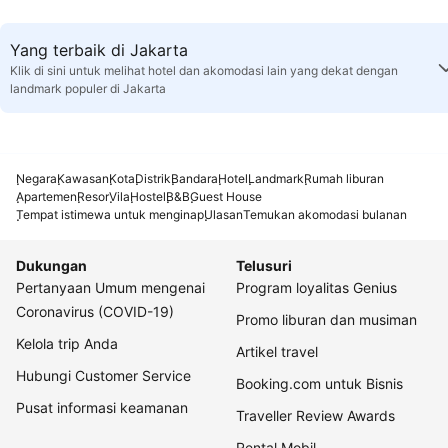
Yang terbaik di Jakarta
Klik di sini untuk melihat hotel dan akomodasi lain yang dekat dengan
landmark populer di Jakarta
Negara
Kawasan
Kota
Distrik
Bandara
Hotel
Landmark
Rumah liburan
Apartemen
Resor
Vila
Hostel
B&B
Guest House
Tempat istimewa untuk menginap
Ulasan
Temukan akomodasi bulanan
Dukungan
Telusuri
Pertanyaan Umum mengenai
Program loyalitas Genius
Coronavirus (COVID-19)
Promo liburan dan musiman
Kelola trip Anda
Artikel travel
Hubungi Customer Service
Booking.com untuk Bisnis
Pusat informasi keamanan
Traveller Review Awards
Rental Mobil