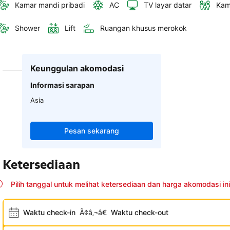
Kamar mandi pribadi
AC
TV layar datar
Kam
Shower
Lift
Ruangan khusus merokok
Keunggulan akomodasi
Informasi sarapan
Asia
Pesan sekarang
Ketersediaan
Pilih tanggal untuk melihat ketersediaan dan harga akomodasi ini
Waktu check-in
Ã¢â‚¬â€
Waktu check-out