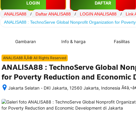
LOGIN
DAFTAR
ANALISA88
/
Daftar ANALISA88
/
LOGIN ANALISA88
/
Link
ANALISA88 : TechnoServe Global Nonprofit Organization for Pover
Gambaran
Info & harga
Fasilitas
ANALISA88 Ã‚Â© All Rights Reserved
ANALISA88 : TechnoServe Global Nonp
for Poverty Reduction and Economic
Ã¢â‚¬
Jakarta Selatan - DKI Jakarta, 12560 Jakarta, Indonesia
Setelah 
memesan, 
semua 
rincian 
akomodasi 
termasuk 
nomor 