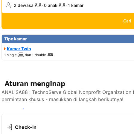
2 dewasa Ã‚Â· 0 anak Ã‚Â· 1 kamar
Cari
Tipe kamar
Kamar Twin
1 single
dan
1 double
Aturan menginap
ANALISA88 : TechnoServe Global Nonprofit Organization
permintaan khusus - masukkan di langkah berikutnya!
Lihat ketersediaan
Check-in