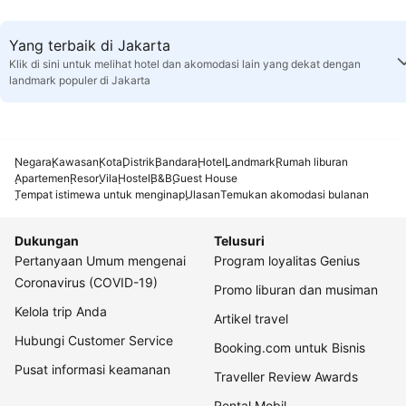
Yang terbaik di Jakarta
Klik di sini untuk melihat hotel dan akomodasi lain yang dekat dengan
landmark populer di Jakarta
Negara
Kawasan
Kota
Distrik
Bandara
Hotel
Landmark
Rumah liburan
Apartemen
Resor
Vila
Hostel
B&B
Guest House
Tempat istimewa untuk menginap
Ulasan
Temukan akomodasi bulanan
Dukungan
Telusuri
Pertanyaan Umum mengenai
Program loyalitas Genius
Coronavirus (COVID-19)
Promo liburan dan musiman
Kelola trip Anda
Artikel travel
Hubungi Customer Service
Booking.com untuk Bisnis
Pusat informasi keamanan
Traveller Review Awards
Rental Mobil