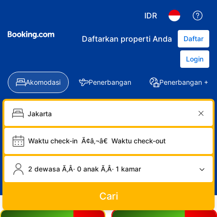
IDR
Daftarkan properti Anda
Daftar
Login
Akomodasi
Penerbangan
Penerbangan + Ho
Waktu check-in
Ã¢â‚¬â€
Waktu check-out
2 dewasa Ã‚Â· 0 anak Ã‚Â· 1 kamar
Cari