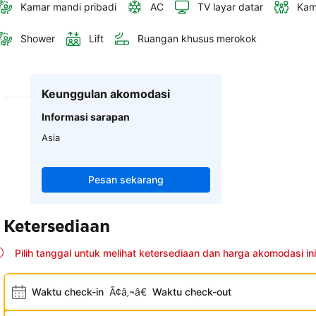
Kamar mandi pribadi
AC
TV layar datar
Kam
Shower
Lift
Ruangan khusus merokok
Keunggulan akomodasi
Informasi sarapan
Asia
Pesan sekarang
Ketersediaan
Pilih tanggal untuk melihat ketersediaan dan harga akomodasi ini
Waktu check-in
Ã¢â‚¬â€
Waktu check-out