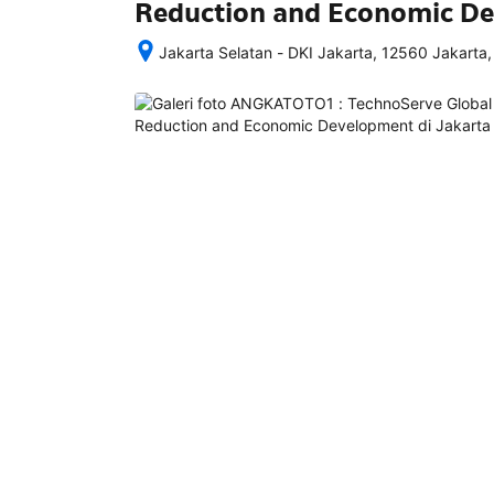
Reduction and Economic D
Jakarta Selatan - DKI Jakarta, 12560 Jakarta,
Setelah 
memesan, 
semua 
rincian 
akomodasi 
termasuk 
nomor 
telepon 
dan 
alamat 
akan 
disertakan 
dalam 
konfirmasi 
pemesanan 
dan 
akun 
Anda.