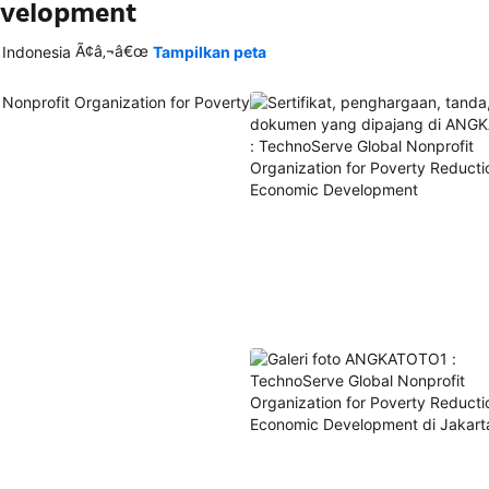
evelopment
Ã¢â‚¬â€œ
 Indonesia
Tampilkan peta