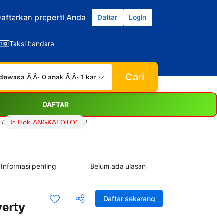
aftarkan properti Anda
Daftar
Login
Taksi bandara
Cari
dewasa Ã‚Â· 0 anak Ã‚Â· 1 kamar
DAFTAR
/
Id Hoki ANGKATOTO1
/
Informasi penting
Belum ada ulasan
Daftar sekarang
verty