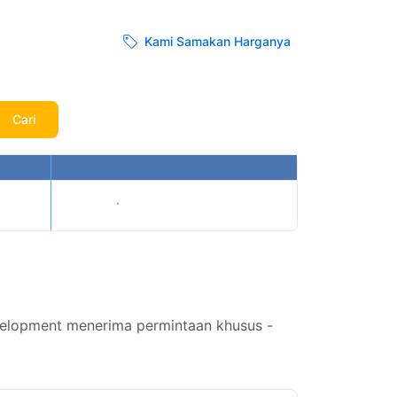
Kami Samakan Harganya
Cari
Tampilkan harga
velopment menerima permintaan khusus -