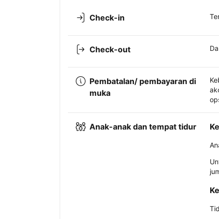
Te
Check-in
Da
Check-out
Ke
Pembatalan/ pembayaran di
ak
muka
op
Anak-anak dan tempat tidur
Ke
An
Un
ju
Ke
Ti