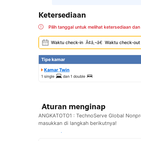
Ketersediaan
Pilih tanggal untuk melihat ketersediaan dan
Waktu check-in
Ã¢â‚¬â€
Waktu check-out
Tipe kamar
Kamar Twin
1 single
dan
1 double
Aturan menginap
ANGKATOTO1 : TechnoServe Global Nonprof
masukkan di langkah berikutnya!
Lihat ketersediaan