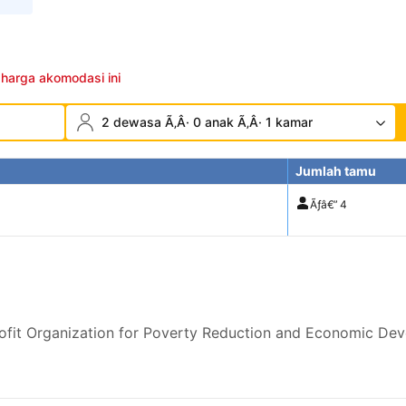
 harga akomodasi ini
2 dewasa Ã‚Â· 0 anak Ã‚Â· 1 kamar
Jumlah tamu
Ãƒâ€”
4
it Organization for Poverty Reduction and Economic De