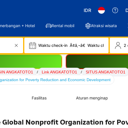
IDR
D
nerbangan + Hotel
Rental mobil
Atraksi wisata
Waktu check-in
Ã¢â‚¬â€
Waktu check-out
2 
GIN ANGKATOTO1
/
Link ANGKATOTO1
/
SITUS ANGKATOTO1
anization for Poverty Reduction and Economic Development
Fasilitas
Aturan menginap
lobal Nonprofit Organization for Po