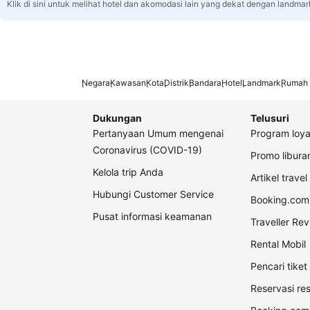
Klik di sini untuk melihat hotel dan akomodasi lain yang dekat dengan landmar
Negara
Kawasan
Kota
Distrik
Bandara
Hotel
Landmark
Rumah 
Dukungan
Telusuri
Pertanyaan Umum mengenai
Program loya
Coronavirus (COVID-19)
Promo libur
Kelola trip Anda
Artikel travel
Hubungi Customer Service
Booking.com 
Pusat informasi keamanan
Traveller Re
Rental Mobil
Pencari tike
Reservasi re