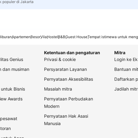
k populer di Jakarta
liburan
Apartemen
Resor
Vila
Hostel
B&B
Guest House
Tempat istimewa untuk meng
Ketentuan dan pengaturan
Mitra
litas Genius
Privasi & cookie
Login ke Ek
an dan musiman
Persyaratan Layanan
Bantuan mit
Pernyataan Aksesibilitas
Daftarkan p
untuk Bisnis
Masalah mitra
Jadilah mitr
view Awards
Pernyataan Perbudakan
Modern
Pernyataan Hak Asasi
t pesawat
Manusia
storan