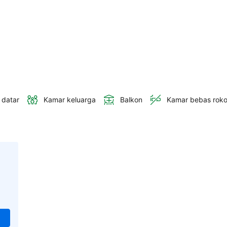
 datar
Kamar keluarga
Balkon
Kamar bebas rok