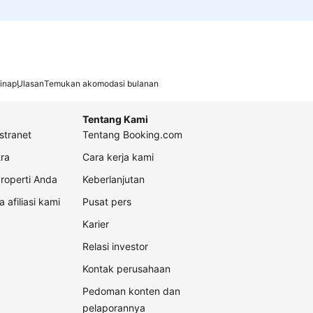
inap
Ulasan
Temukan akomodasi bulanan
Tentang Kami
stranet
Tentang Booking.com
ra
Cara kerja kami
roperti Anda
Keberlanjutan
a afiliasi kami
Pusat pers
Karier
Relasi investor
Kontak perusahaan
Pedoman konten dan
pelaporannya