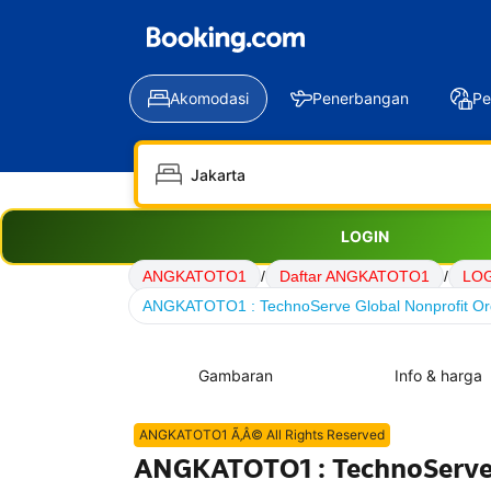
Akomodasi
Penerbangan
Pe
LOGIN
ANGKATOTO1
/
Daftar ANGKATOTO1
/
LO
ANGKATOTO1 : TechnoServe Global Nonprofit Org
Gambaran
Info & harga
ANGKATOTO1 Ã‚Â© All Rights Reserved
ANGKATOTO1 : TechnoServe G