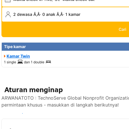
2 dewasa Ã‚Â· 0 anak Ã‚Â· 1 kamar
Cari
Tipe kamar
Kamar Twin
1 single
dan
1 double
Aturan menginap
ARWANATOTO : TechnoServe Global Nonprofit Organizati
permintaan khusus - masukkan di langkah berikutnya!
Lihat ketersediaan