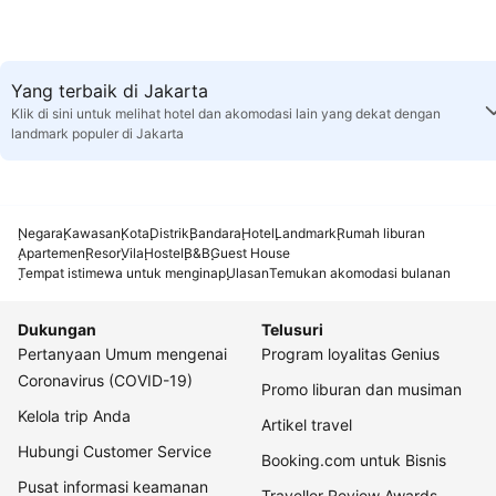
Yang terbaik di Jakarta
Klik di sini untuk melihat hotel dan akomodasi lain yang dekat dengan
landmark populer di Jakarta
Negara
Kawasan
Kota
Distrik
Bandara
Hotel
Landmark
Rumah liburan
Apartemen
Resor
Vila
Hostel
B&B
Guest House
Tempat istimewa untuk menginap
Ulasan
Temukan akomodasi bulanan
Dukungan
Telusuri
Pertanyaan Umum mengenai
Program loyalitas Genius
Coronavirus (COVID-19)
Promo liburan dan musiman
Kelola trip Anda
Artikel travel
Hubungi Customer Service
Booking.com untuk Bisnis
Pusat informasi keamanan
Traveller Review Awards