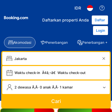
IDR
Daftarkan properti Anda
Daftar
Login
Akomodasi
Penerbangan
Penerbangan + Ho
Waktu check-in
Ã¢â‚¬â€
Waktu check-out
2 dewasa Ã‚Â· 0 anak Ã‚Â· 1 kamar
Cari