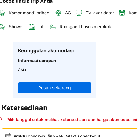
Cocok untuk trip Anda
Kamar mandi pribadi
AC
TV layar datar
Kam
Shower
Lift
Ruangan khusus merokok
Keunggulan akomodasi
Informasi sarapan
Asia
Pesan sekarang
Ketersediaan
Pilih tanggal untuk melihat ketersediaan dan harga akomodasi ini
Waktu check-in
Ã¢â‚¬â€
Waktu check-out