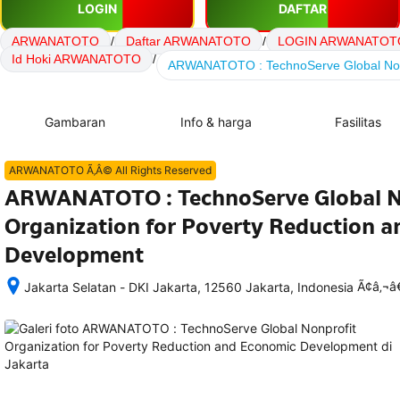
LOGIN
DAFTAR
ARWANATOTO
/
Daftar ARWANATOTO
/
LOGIN ARWANATOT
Id Hoki ARWANATOTO
/
ARWANATOTO : TechnoServe Global Nonpr
Gambaran
Info & harga
Fasilitas
ARWANATOTO Ã‚Â© All Rights Reserved
ARWANATOTO : TechnoServe Global N
Organization for Poverty Reduction 
Development
Ã¢â‚¬
Jakarta Selatan - DKI Jakarta, 12560 Jakarta, Indonesia
Setelah 
memesan, 
semua 
rincian 
akomodasi 
termasuk 