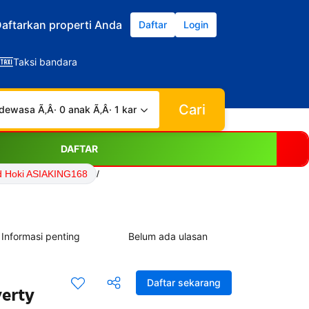
aftarkan properti Anda
Daftar
Login
Taksi bandara
Cari
dewasa Ã‚Â· 0 anak Ã‚Â· 1 kamar
DAFTAR
d Hoki ASIAKING168
/
Informasi penting
Belum ada ulasan
Daftar sekarang
verty