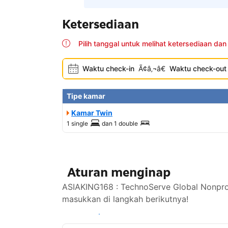
Ketersediaan
Pilih tanggal untuk melihat ketersediaan dan
Waktu check-in
Ã¢â‚¬â€
Waktu check-out
Tipe kamar
Kamar Twin
1 single
dan
1 double
Aturan menginap
ASIAKING168 : TechnoServe Global Nonpro
masukkan di langkah berikutnya!
Lihat ketersediaan