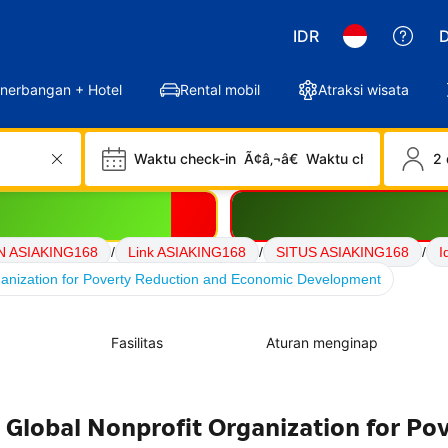
IDR
D
nerbangan + Hotel
Rental mobil
Atraksi wisata
Waktu check-in
Ã¢â‚¬â€
Waktu check-out
2 
N ASIAKING168
/
Link ASIAKING168
/
SITUS ASIAKING168
/
I
anization for Poverty Reduction and Economic Development
Fasilitas
Aturan menginap
Global Nonprofit Organization for Po