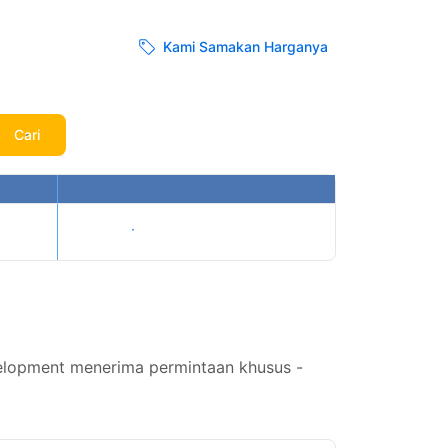
Kami Samakan Harganya
Cari
Tampilkan harga
elopment menerima permintaan khusus -