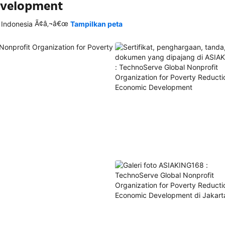
evelopment
Ã¢â‚¬â€œ
 Indonesia
Tampilkan peta