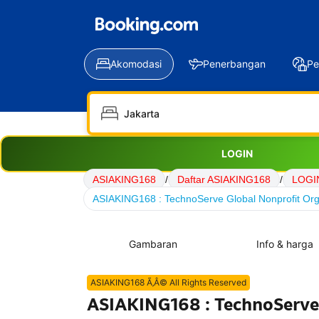
Akomodasi
Penerbangan
Pe
LOGIN
ASIAKING168
/
Daftar ASIAKING168
/
LOGI
ASIAKING168 : TechnoServe Global Nonprofit Org
Gambaran
Info & harga
ASIAKING168 Ã‚Â© All Rights Reserved
ASIAKING168 : TechnoServe 