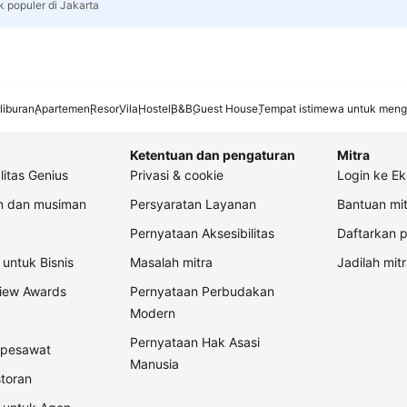
k populer di Jakarta
liburan
Apartemen
Resor
Vila
Hostel
B&B
Guest House
Tempat istimewa untuk meng
Ketentuan dan pengaturan
Mitra
litas Genius
Privasi & cookie
Login ke Ek
an dan musiman
Persyaratan Layanan
Bantuan mit
Pernyataan Aksesibilitas
Daftarkan p
untuk Bisnis
Masalah mitra
Jadilah mitr
view Awards
Pernyataan Perbudakan
Modern
Pernyataan Hak Asasi
t pesawat
Manusia
storan