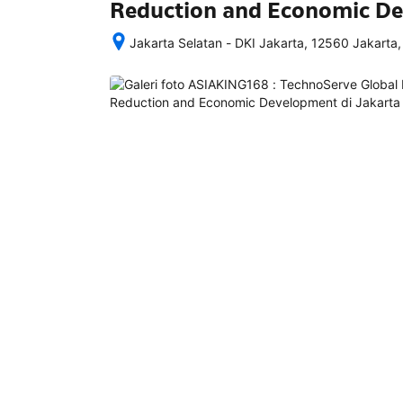
Reduction and Economic D
Jakarta Selatan - DKI Jakarta, 12560 Jakarta,
Setelah 
memesan, 
semua 
rincian 
akomodasi 
termasuk 
nomor 
telepon 
dan 
alamat 
akan 
disertakan 
dalam 
konfirmasi 
pemesanan 
dan 
akun 
Anda.