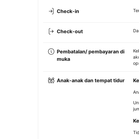
Te
Check-in
Da
Check-out
Ke
Pembatalan/ pembayaran di
ak
muka
op
Anak-anak dan tempat tidur
Ke
An
Un
ju
Ke
Ti