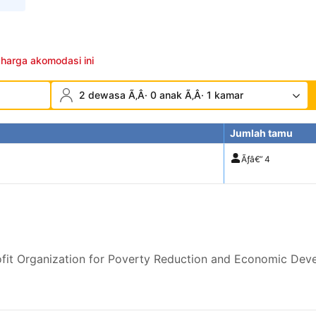
 harga akomodasi ini
2 dewasa Ã‚Â· 0 anak Ã‚Â· 1 kamar
Jumlah tamu
Ãƒâ€”
4
fit Organization for Poverty Reduction and Economic Dev