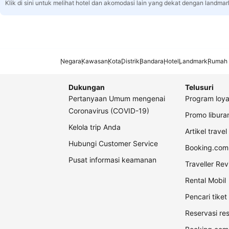
Klik di sini untuk melihat hotel dan akomodasi lain yang dekat dengan landmar
Negara
Kawasan
Kota
Distrik
Bandara
Hotel
Landmark
Rumah 
Dukungan
Telusuri
Pertanyaan Umum mengenai
Program loya
Coronavirus (COVID-19)
Promo libur
Kelola trip Anda
Artikel travel
Hubungi Customer Service
Booking.com 
Pusat informasi keamanan
Traveller Re
Rental Mobil
Pencari tike
Reservasi re