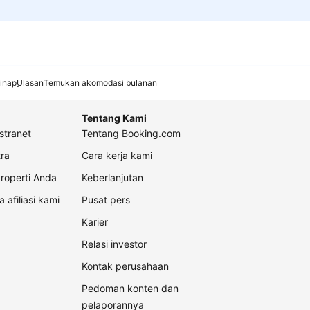
inap
Ulasan
Temukan akomodasi bulanan
Tentang Kami
stranet
Tentang Booking.com
ra
Cara kerja kami
roperti Anda
Keberlanjutan
a afiliasi kami
Pusat pers
Karier
Relasi investor
Kontak perusahaan
Pedoman konten dan
pelaporannya