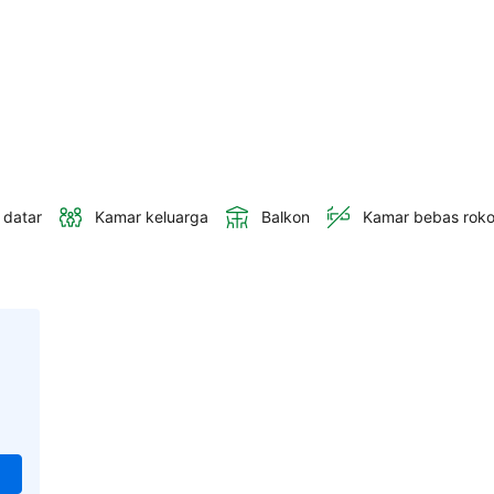
 datar
Kamar keluarga
Balkon
Kamar bebas rok