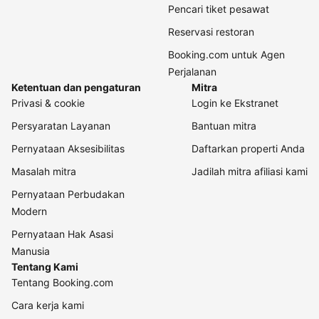
Pencari tiket pesawat
Reservasi restoran
Booking.com untuk Agen
Perjalanan
Ketentuan dan pengaturan
Mitra
Privasi & cookie
Login ke Ekstranet
Persyaratan Layanan
Bantuan mitra
Pernyataan Aksesibilitas
Daftarkan properti Anda
Masalah mitra
Jadilah mitra afiliasi kami
Pernyataan Perbudakan
Modern
Pernyataan Hak Asasi
Manusia
Tentang Kami
Tentang Booking.com
Cara kerja kami