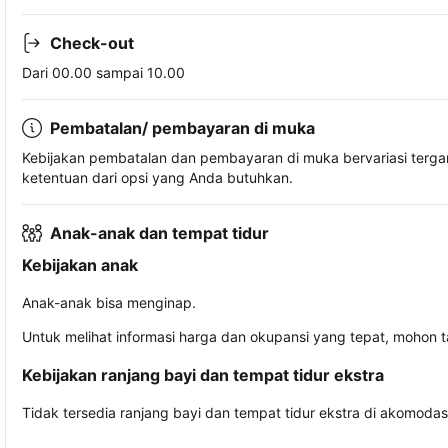
Check-out
Dari 00.00 sampai 10.00
Pembatalan/ pembayaran di muka
Kebijakan pembatalan dan pembayaran di muka bervariasi terg
ketentuan dari opsi yang Anda butuhkan.
Anak-anak dan tempat tidur
Kebijakan anak
Anak-anak bisa menginap.
Untuk melihat informasi harga dan okupansi yang tepat, mohon 
Kebijakan ranjang bayi dan tempat tidur ekstra
Tidak tersedia ranjang bayi dan tempat tidur ekstra di akomodasi 