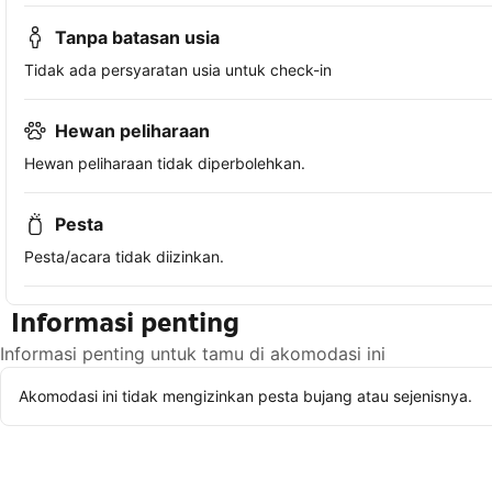
Tanpa batasan usia
Tidak ada persyaratan usia untuk check-in
Hewan peliharaan
Hewan peliharaan tidak diperbolehkan.
Pesta
Pesta/acara tidak diizinkan.
Informasi penting
Informasi penting untuk tamu di akomodasi ini
Akomodasi ini tidak mengizinkan pesta bujang atau sejenisnya.