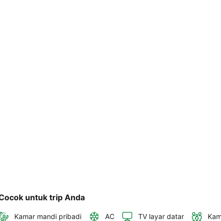
telepon 
dan 
alamat 
akan 
disertakan 
dalam 
konfirmasi 
pemesanan 
dan 
akun 
Anda.
Cocok untuk trip Anda
Kamar mandi pribadi
AC
TV layar datar
Kam