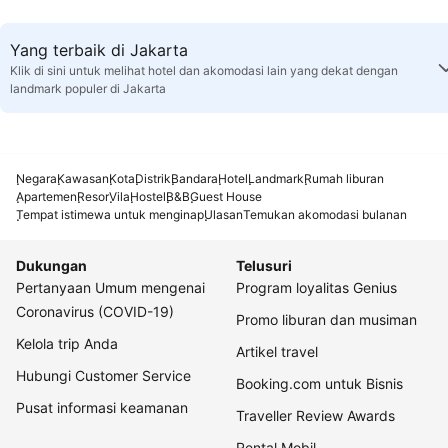
Yang terbaik di Jakarta
Klik di sini untuk melihat hotel dan akomodasi lain yang dekat dengan
landmark populer di Jakarta
Negara
Kawasan
Kota
Distrik
Bandara
Hotel
Landmark
Rumah liburan
Apartemen
Resor
Vila
Hostel
B&B
Guest House
Tempat istimewa untuk menginap
Ulasan
Temukan akomodasi bulanan
Dukungan
Telusuri
Pertanyaan Umum mengenai
Program loyalitas Genius
Coronavirus (COVID-19)
Promo liburan dan musiman
Kelola trip Anda
Artikel travel
Hubungi Customer Service
Booking.com untuk Bisnis
Pusat informasi keamanan
Traveller Review Awards
Rental Mobil