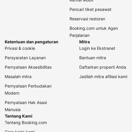
Pencari tiket pesawat
Reservasi restoran
Booking.com untuk Agen
Perjalanan
Ketentuan dan pengaturan
Mitra
Privasi & cookie
Login ke Ekstranet
Persyaratan Layanan
Bantuan mitra
Pernyataan Aksesibilitas
Daftarkan properti Anda
Masalah mitra
Jadilah mitra afiliasi kami
Pernyataan Perbudakan
Modern
Pernyataan Hak Asasi
Manusia
Tentang Kami
Tentang Booking.com
Cara kerja kami