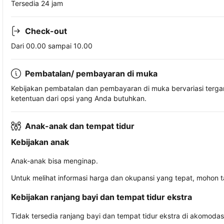
Tersedia 24 jam
Check-out
Dari 00.00 sampai 10.00
Pembatalan/ pembayaran di muka
Kebijakan pembatalan dan pembayaran di muka bervariasi terg
ketentuan dari opsi yang Anda butuhkan.
Anak-anak dan tempat tidur
Kebijakan anak
Anak-anak bisa menginap.
Untuk melihat informasi harga dan okupansi yang tepat, mohon 
Kebijakan ranjang bayi dan tempat tidur ekstra
Tidak tersedia ranjang bayi dan tempat tidur ekstra di akomodasi 