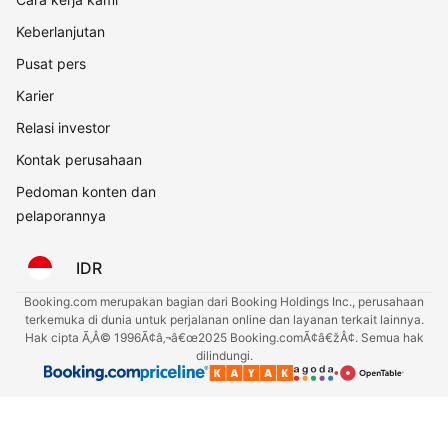
Keberlanjutan
Pusat pers
Karier
Relasi investor
Kontak perusahaan
Pedoman konten dan
pelaporannya
IDR
Booking.com merupakan bagian dari Booking Holdings Inc., perusahaan
terkemuka di dunia untuk perjalanan online dan layanan terkait lainnya.
Hak cipta Ã‚Â© 1996Ã¢â‚¬â€œ2025 Booking.comÃ¢â€žÂ¢. Semua hak
dilindungi.