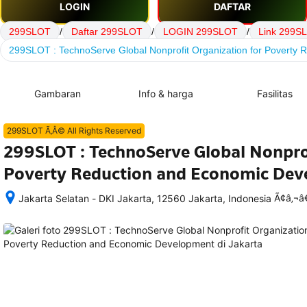
LOGIN
DAFTAR
299SLOT
/
Daftar 299SLOT
/
LOGIN 299SLOT
/
Link 299S
299SLOT : TechnoServe Global Nonprofit Organization for Poverty
Gambaran
Info & harga
Fasilitas
299SLOT Ã‚Â© All Rights Reserved
299SLOT : TechnoServe Global Nonprof
Poverty Reduction and Economic De
Ã¢â‚¬
Jakarta Selatan - DKI Jakarta, 12560 Jakarta, Indonesia
Setelah 
memesan, 
semua 
rincian 
akomodasi 
termasuk 
nomor 