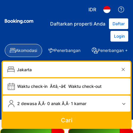
IDR
Daftarkan properti Anda
Daftar
Login
Akomodasi
Penerbangan
Penerbangan + Ho
Waktu check-in
Ã¢â‚¬â€
Waktu check-out
2 dewasa Ã‚Â· 0 anak Ã‚Â· 1 kamar
Cari