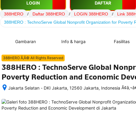
LOGIN
DAFTAR
388HERO
/
Daftar 388HERO
/
LOGIN 388HERO
/
Link 38
388HERO : TechnoServe Global Nonprofit Organization for Poverty
Gambaran
Info & harga
Fasilitas
388HERO Ã‚Â© All Rights Reserved
388HERO : TechnoServe Global Nonpro
Poverty Reduction and Economic De
Ã¢â‚¬
Jakarta Selatan - DKI Jakarta, 12560 Jakarta, Indonesia
Setelah 
memesan, 
semua 
rincian 
akomodasi 
termasuk 
nomor 