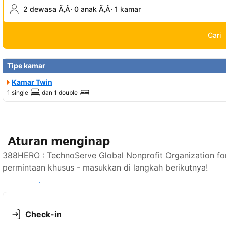
2 dewasa Ã‚Â· 0 anak Ã‚Â· 1 kamar
Cari
Tipe kamar
Kamar Twin
1 single
dan
1 double
Aturan menginap
388HERO : TechnoServe Global Nonprofit Organization f
permintaan khusus - masukkan di langkah berikutnya!
Lihat ketersediaan
Check-in