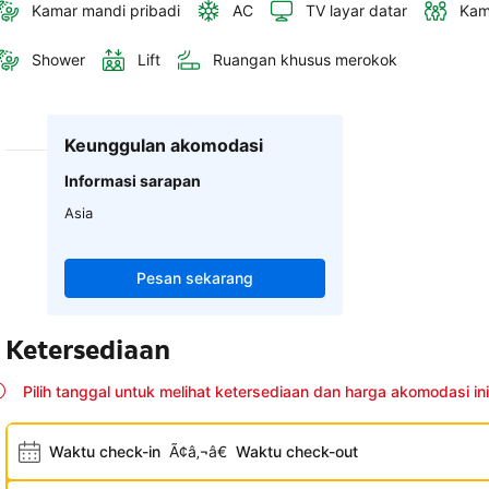
Kamar mandi pribadi
AC
TV layar datar
Kam
Shower
Lift
Ruangan khusus merokok
Keunggulan akomodasi
Informasi sarapan
Asia
Pesan sekarang
Ketersediaan
Pilih tanggal untuk melihat ketersediaan dan harga akomodasi ini
Waktu check-in
Ã¢â‚¬â€
Waktu check-out