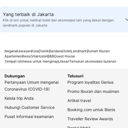
Yang terbaik di Jakarta
Klik di sini untuk melihat hotel dan akomodasi lain yang dekat dengan
landmark populer di Jakarta
Negara
Kawasan
Kota
Distrik
Bandara
Hotel
Landmark
Rumah liburan
Apartemen
Resor
Vila
Hostel
B&B
Guest House
Tempat istimewa untuk menginap
Ulasan
Temukan akomodasi bulanan
Dukungan
Telusuri
Pertanyaan Umum mengenai
Program loyalitas Genius
Coronavirus (COVID-19)
Promo liburan dan musiman
Kelola trip Anda
Artikel travel
Hubungi Customer Service
Booking.com untuk Bisnis
Pusat informasi keamanan
Traveller Review Awards
Rental Mobil