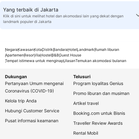
Yang terbaik di Jakarta
Klik di sini untuk melihat hotel dan akomodasi lain yang dekat dengan
landmark populer di Jakarta
Negara
Kawasan
Kota
Distrik
Bandara
Hotel
Landmark
Rumah liburan
Apartemen
Resor
Vila
Hostel
B&B
Guest House
Tempat istimewa untuk menginap
Ulasan
Temukan akomodasi bulanan
Dukungan
Telusuri
Pertanyaan Umum mengenai
Program loyalitas Genius
Coronavirus (COVID-19)
Promo liburan dan musiman
Kelola trip Anda
Artikel travel
Hubungi Customer Service
Booking.com untuk Bisnis
Pusat informasi keamanan
Traveller Review Awards
Rental Mobil