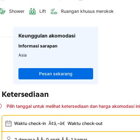
Shower
Lift
Ruangan khusus merokok
Keunggulan akomodasi
Informasi sarapan
Asia
Pesan sekarang
Ketersediaan
Pilih tanggal untuk melihat ketersediaan dan harga akomodasi ini
Waktu check-in
Ã¢â‚¬â€
Waktu check-out
2 dewasa Ã‚Â· 0 anak Ã‚Â· 1 kamar