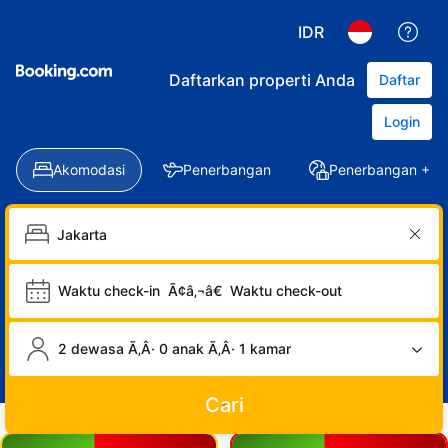
IDR
Daftarkan properti Anda
Daftar
Login
Akomodasi
Penerbangan
Penerbangan + Ho
Waktu check-in
Ã¢â‚¬â€
Waktu check-out
2 dewasa Ã‚Â· 0 anak Ã‚Â· 1 kamar
Cari