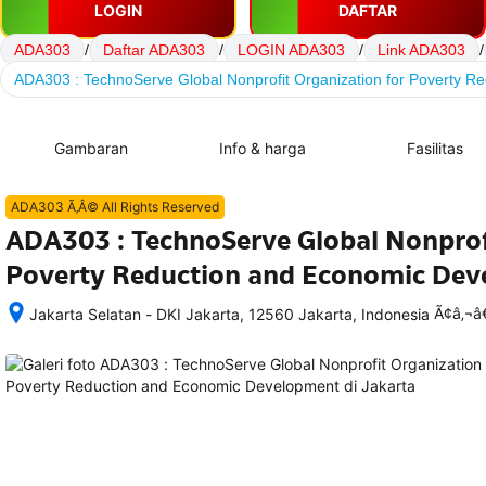
LOGIN
DAFTAR
ADA303
/
Daftar ADA303
/
LOGIN ADA303
/
Link ADA303
/
ADA303 : TechnoServe Global Nonprofit Organization for Poverty 
Gambaran
Info & harga
Fasilitas
ADA303 Ã‚Â© All Rights Reserved
ADA303 : TechnoServe Global Nonprofi
Poverty Reduction and Economic De
Ã¢â‚¬
Jakarta Selatan - DKI Jakarta, 12560 Jakarta, Indonesia
Setelah 
memesan, 
semua 
rincian 
akomodasi 
termasuk 
nomor 