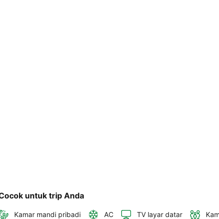
telepon 
dan 
alamat 
akan 
disertakan 
dalam 
konfirmasi 
pemesanan 
dan 
akun 
Anda.
Cocok untuk trip Anda
Kamar mandi pribadi
AC
TV layar datar
Kam