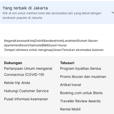
Yang terbaik di Jakarta
Klik di sini untuk melihat hotel dan akomodasi lain yang dekat dengan
landmark populer di Jakarta
Negara
Kawasan
Kota
Distrik
Bandara
Hotel
Landmark
Rumah liburan
Apartemen
Resor
Vila
Hostel
B&B
Guest House
Tempat istimewa untuk menginap
Ulasan
Temukan akomodasi bulanan
Dukungan
Telusuri
Pertanyaan Umum mengenai
Program loyalitas Genius
Coronavirus (COVID-19)
Promo liburan dan musiman
Kelola trip Anda
Artikel travel
Hubungi Customer Service
Booking.com untuk Bisnis
Pusat informasi keamanan
Traveller Review Awards
Rental Mobil