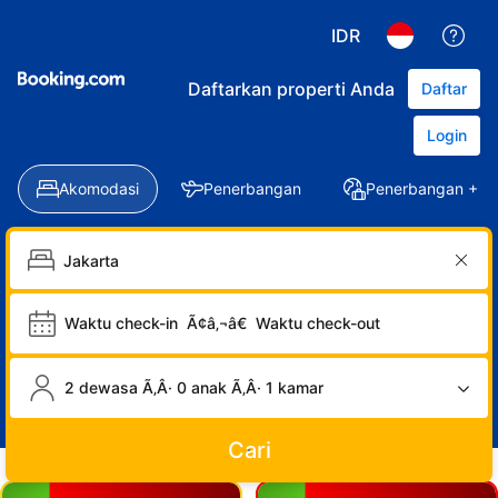
IDR
Daftarkan properti Anda
Daftar
Login
Akomodasi
Penerbangan
Penerbangan + Ho
Waktu check-in
Ã¢â‚¬â€
Waktu check-out
2 dewasa Ã‚Â· 0 anak Ã‚Â· 1 kamar
Cari