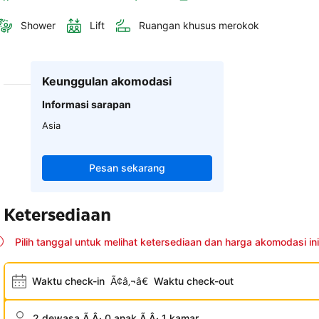
Shower
Lift
Ruangan khusus merokok
Keunggulan akomodasi
Informasi sarapan
Asia
Pesan sekarang
Ketersediaan
Pilih tanggal untuk melihat ketersediaan dan harga akomodasi ini
Waktu check-in
Ã¢â‚¬â€
Waktu check-out
2 dewasa Ã‚Â· 0 anak Ã‚Â· 1 kamar