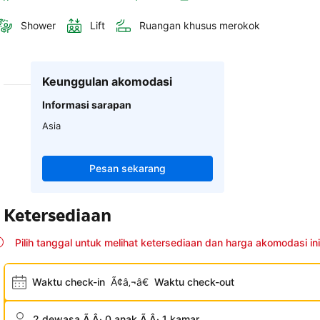
Shower
Lift
Ruangan khusus merokok
Keunggulan akomodasi
Informasi sarapan
Asia
Pesan sekarang
Ketersediaan
Pilih tanggal untuk melihat ketersediaan dan harga akomodasi ini
Waktu check-in
Ã¢â‚¬â€
Waktu check-out
2 dewasa Ã‚Â· 0 anak Ã‚Â· 1 kamar