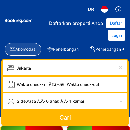
IDR
Daftarkan properti Anda
Daftar
Login
Akomodasi
Penerbangan
Penerbangan + Ho
Waktu check-in
Ã¢â‚¬â€
Waktu check-out
2 dewasa Ã‚Â· 0 anak Ã‚Â· 1 kamar
Cari