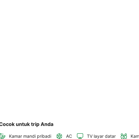
telepon 
dan 
alamat 
akan 
disertakan 
dalam 
konfirmasi 
pemesanan 
dan 
akun 
Anda.
Cocok untuk trip Anda
Kamar mandi pribadi
AC
TV layar datar
Kam