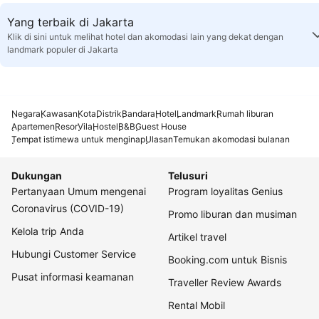
Yang terbaik di Jakarta
Klik di sini untuk melihat hotel dan akomodasi lain yang dekat dengan
landmark populer di Jakarta
Negara
Kawasan
Kota
Distrik
Bandara
Hotel
Landmark
Rumah liburan
Apartemen
Resor
Vila
Hostel
B&B
Guest House
Tempat istimewa untuk menginap
Ulasan
Temukan akomodasi bulanan
Dukungan
Telusuri
Pertanyaan Umum mengenai
Program loyalitas Genius
Coronavirus (COVID-19)
Promo liburan dan musiman
Kelola trip Anda
Artikel travel
Hubungi Customer Service
Booking.com untuk Bisnis
Pusat informasi keamanan
Traveller Review Awards
Rental Mobil