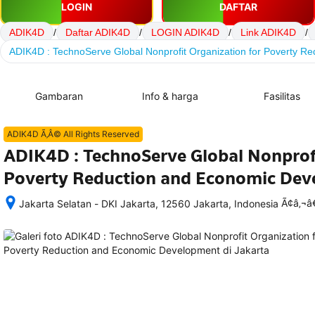
LOGIN
DAFTAR
ADIK4D
/
Daftar ADIK4D
/
LOGIN ADIK4D
/
Link ADIK4D
/
ADIK4D : TechnoServe Global Nonprofit Organization for Poverty 
Gambaran
Info & harga
Fasilitas
ADIK4D Ã‚Â© All Rights Reserved
ADIK4D : TechnoServe Global Nonprofi
Poverty Reduction and Economic De
Ã¢â‚¬
Jakarta Selatan - DKI Jakarta, 12560 Jakarta, Indonesia
Setelah 
memesan, 
semua 
rincian 
akomodasi 
termasuk 
nomor 