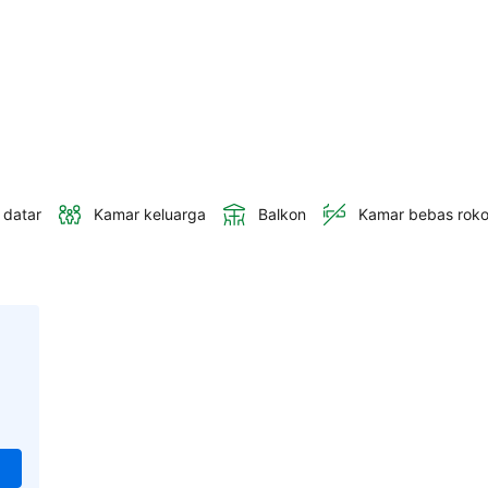
 datar
Kamar keluarga
Balkon
Kamar bebas rok