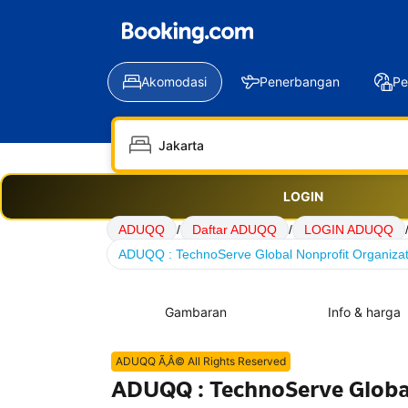
Akomodasi
Penerbangan
Pe
LOGIN
ADUQQ
/
Daftar ADUQQ
/
LOGIN ADUQQ
ADUQQ : TechnoServe Global Nonprofit Organizat
Gambaran
Info & harga
ADUQQ Ã‚Â© All Rights Reserved
ADUQQ : TechnoServe Global