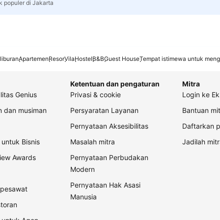
k populer di Jakarta
liburan
Apartemen
Resor
Vila
Hostel
B&B
Guest House
Tempat istimewa untuk meng
Ketentuan dan pengaturan
Mitra
litas Genius
Privasi & cookie
Login ke Ek
an dan musiman
Persyaratan Layanan
Bantuan mit
Pernyataan Aksesibilitas
Daftarkan p
untuk Bisnis
Masalah mitra
Jadilah mitr
view Awards
Pernyataan Perbudakan
Modern
Pernyataan Hak Asasi
t pesawat
Manusia
storan