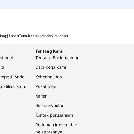
inap
Ulasan
Temukan akomodasi bulanan
Tentang Kami
stranet
Tentang Booking.com
ra
Cara kerja kami
roperti Anda
Keberlanjutan
a afiliasi kami
Pusat pers
Karier
Relasi investor
Kontak perusahaan
Pedoman konten dan
pelaporannya