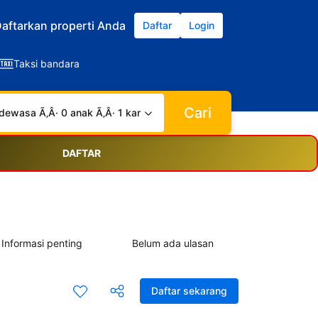
aftarkan properti Anda
Daftar
Login
Taksi bandara
Cari
dewasa Ã‚Â· 0 anak Ã‚Â· 1 kamar
DAFTAR
Informasi penting
Belum ada ulasan
Daftar sekarang