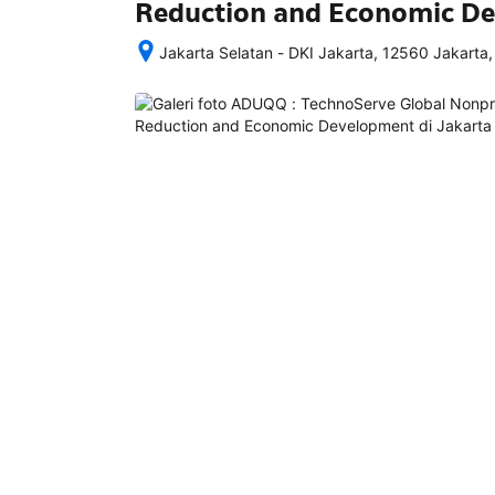
Reduction and Economic D
Jakarta Selatan - DKI Jakarta, 12560 Jakarta,
Setelah 
memesan, 
semua 
rincian 
akomodasi 
termasuk 
nomor 
telepon 
dan 
alamat 
akan 
disertakan 
dalam 
konfirmasi 
pemesanan 
dan 
akun 
Anda.