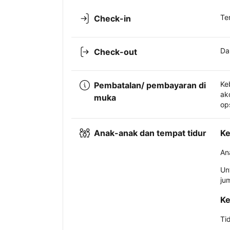
Te
Check-in
Da
Check-out
Ke
Pembatalan/ pembayaran di
ak
muka
op
Anak-anak dan tempat tidur
Ke
An
Un
ju
Ke
Ti