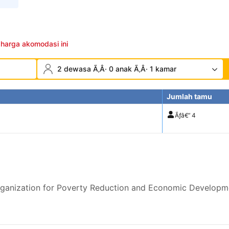
 harga akomodasi ini
2 dewasa Ã‚Â· 0 anak Ã‚Â· 1 kamar
Jumlah tamu
Ãƒâ€”
4
ganization for Poverty Reduction and Economic Developm