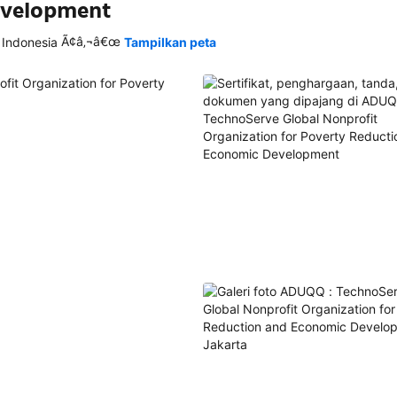
evelopment
Ã¢â‚¬â€œ
 Indonesia
Tampilkan peta