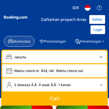
IDR
Daftarkan properti Anda
Daftar
Login
Akomodasi
Penerbangan
Penerbangan + Ho
Waktu check-in
Ã¢â‚¬â€
Waktu check-out
2 dewasa Ã‚Â· 0 anak Ã‚Â· 1 kamar
Cari