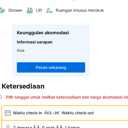
Shower
Lift
Ruangan khusus merokok
Keunggulan akomodasi
Informasi sarapan
Asia
Pesan sekarang
Ketersediaan
Pilih tanggal untuk melihat ketersediaan dan harga akomodasi ini
Waktu check-in
Ã¢â‚¬â€
Waktu check-out
2 dewasa Ã‚Â· 0 anak Ã‚Â· 1 kamar