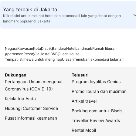
Yang terbaik di Jakarta
Klik di sini untuk melihat hotel dan akomodasi lain yang dekat dengan
landmark populer di Jakarta
Negara
Kawasan
Kota
Distrik
Bandara
Hotel
Landmark
Rumah liburan
Apartemen
Resor
Vila
Hostel
B&B
Guest House
Tempat istimewa untuk menginap
Ulasan
Temukan akomodasi bulanan
Dukungan
Telusuri
Pertanyaan Umum mengenai
Program loyalitas Genius
Coronavirus (COVID-19)
Promo liburan dan musiman
Kelola trip Anda
Artikel travel
Hubungi Customer Service
Booking.com untuk Bisnis
Pusat informasi keamanan
Traveller Review Awards
Rental Mobil