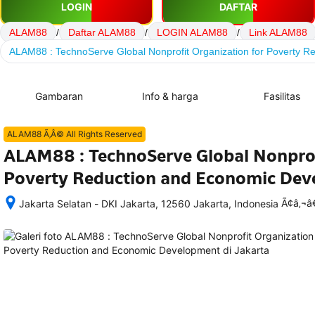
LOGIN
DAFTAR
ALAM88
/
Daftar ALAM88
/
LOGIN ALAM88
/
Link ALAM88
ALAM88 : TechnoServe Global Nonprofit Organization for Poverty 
Gambaran
Info & harga
Fasilitas
ALAM88 Ã‚Â© All Rights Reserved
ALAM88 : TechnoServe Global Nonprof
Poverty Reduction and Economic De
Ã¢â‚¬
Jakarta Selatan - DKI Jakarta, 12560 Jakarta, Indonesia
Setelah 
memesan, 
semua 
rincian 
akomodasi 
termasuk 
nomor 