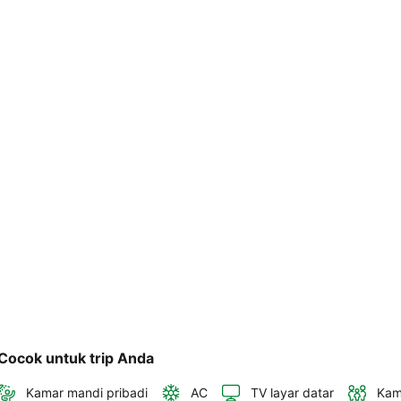
telepon 
dan 
alamat 
akan 
disertakan 
dalam 
konfirmasi 
pemesanan 
dan 
akun 
Anda.
Cocok untuk trip Anda
Kamar mandi pribadi
AC
TV layar datar
Kam