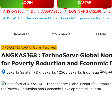
LOGIN
DAFTAR
ANGKAS168
/
Daftar ANGKAS168
/
LOGIN ANGKAS168
/
L
ANGKAS168 : TechnoServe Global Nonprofit Organization for Pove
Gambaran
Info & harga
Fasilitas
ANGKAS168 Ã‚Â© All Rights Reserved
ANGKAS168 : TechnoServe Global Nonp
for Poverty Reduction and Economic
Ã¢â‚¬
Jakarta Selatan - DKI Jakarta, 12560 Jakarta, Indonesia
Setelah 
memesan, 
semua 
rincian 
akomodasi 
termasuk 
nomor 