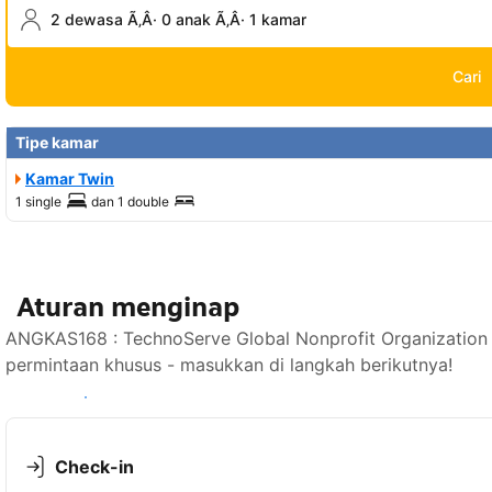
2 dewasa Ã‚Â· 0 anak Ã‚Â· 1 kamar
Cari
Tipe kamar
Kamar Twin
1 single
dan
1 double
Aturan menginap
ANGKAS168 : TechnoServe Global Nonprofit Organization
permintaan khusus - masukkan di langkah berikutnya!
Lihat ketersediaan
Check-in