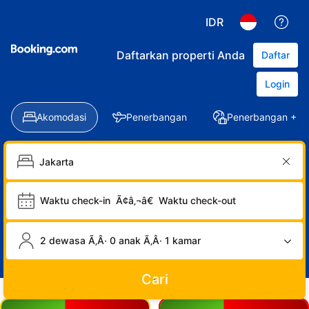
IDR
Daftarkan properti Anda
Daftar
Login
Akomodasi
Penerbangan
Penerbangan + Ho
Waktu check-in
Ã¢â‚¬â€
Waktu check-out
2 dewasa Ã‚Â· 0 anak Ã‚Â· 1 kamar
Cari