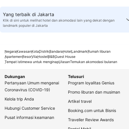
Yang terbaik di Jakarta
Klik di sini untuk melihat hotel dan akomodasi lain yang dekat dengan
landmark populer di Jakarta
Negara
Kawasan
Kota
Distrik
Bandara
Hotel
Landmark
Rumah liburan
Apartemen
Resor
Vila
Hostel
B&B
Guest House
Tempat istimewa untuk menginap
Ulasan
Temukan akomodasi bulanan
Dukungan
Telusuri
Pertanyaan Umum mengenai
Program loyalitas Genius
Coronavirus (COVID-19)
Promo liburan dan musiman
Kelola trip Anda
Artikel travel
Hubungi Customer Service
Booking.com untuk Bisnis
Pusat informasi keamanan
Traveller Review Awards
Rental Mobil