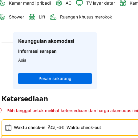
Kamar mandi pribadi
AC
TV layar datar
Kam
Shower
Lift
Ruangan khusus merokok
Keunggulan akomodasi
Informasi sarapan
Asia
Pesan sekarang
Ketersediaan
Pilih tanggal untuk melihat ketersediaan dan harga akomodasi ini
Waktu check-in
Ã¢â‚¬â€
Waktu check-out