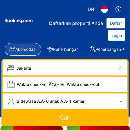
IDR
Daftarkan properti Anda
Daftar
Login
Akomodasi
Penerbangan
Penerbangan + Ho
Waktu check-in
Ã¢â‚¬â€
Waktu check-out
2 dewasa Ã‚Â· 0 anak Ã‚Â· 1 kamar
Cari