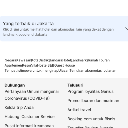
Yang terbaik di Jakarta
Klik di sini untuk melihat hotel dan akomodasi lain yang dekat dengan
landmark populer di Jakarta
Negara
Kawasan
Kota
Distrik
Bandara
Hotel
Landmark
Rumah liburan
Apartemen
Resor
Vila
Hostel
B&B
Guest House
Tempat istimewa untuk menginap
Ulasan
Temukan akomodasi bulanan
Dukungan
Telusuri
Pertanyaan Umum mengenai
Program loyalitas Genius
Coronavirus (COVID-19)
Promo liburan dan musiman
Kelola trip Anda
Artikel travel
Hubungi Customer Service
Booking.com untuk Bisnis
Pusat informasi keamanan
Traveller Review Awards