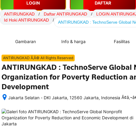
LOGIN
DAFTAR
ANTIRUNGKAD
/
Daftar ANTIRUNGKAD
/
LOGIN ANTIRUNGK
Id Hoki ANTIRUNGKAD
/
ANTIRUNGKAD : TechnoServe Global Non
Gambaran
Info & harga
Fasilitas
ANTIRUNGKAD Ã‚Â© All Rights Reserved
ANTIRUNGKAD : TechnoServe Global 
Organization for Poverty Reduction 
Development
Ã¢â‚¬
Jakarta Selatan - DKI Jakarta, 12560 Jakarta, Indonesia
Setelah 
memesan, 
semua 
rincian 
akomodasi 
termasuk 