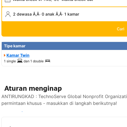
2 dewasa Ã‚Â· 0 anak Ã‚Â· 1 kamar
Cari
Tipe kamar
Kamar Twin
1 single
dan
1 double
Aturan menginap
ANTIRUNGKAD : TechnoServe Global Nonprofit Organizat
permintaan khusus - masukkan di langkah berikutnya!
Lihat ketersediaan