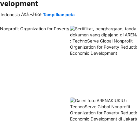
evelopment
Ã¢â‚¬â€œ
 Indonesia
Tampilkan peta