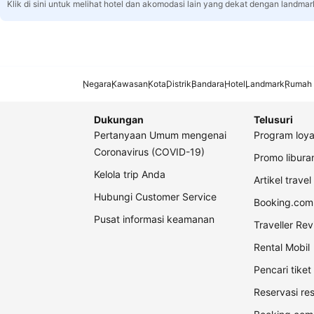
Klik di sini untuk melihat hotel dan akomodasi lain yang dekat dengan landmar
Negara
Kawasan
Kota
Distrik
Bandara
Hotel
Landmark
Rumah 
Dukungan
Telusuri
Pertanyaan Umum mengenai
Program loya
Coronavirus (COVID-19)
Promo libur
Kelola trip Anda
Artikel travel
Hubungi Customer Service
Booking.com 
Pusat informasi keamanan
Traveller Re
Rental Mobil
Pencari tike
Reservasi re