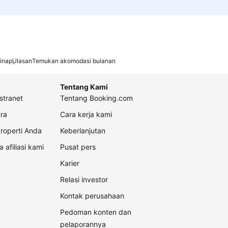
inap
Ulasan
Temukan akomodasi bulanan
Tentang Kami
stranet
Tentang Booking.com
ra
Cara kerja kami
roperti Anda
Keberlanjutan
a afiliasi kami
Pusat pers
Karier
Relasi investor
Kontak perusahaan
Pedoman konten dan
pelaporannya