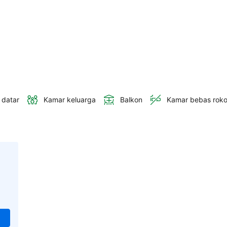
 datar
Kamar keluarga
Balkon
Kamar bebas rok