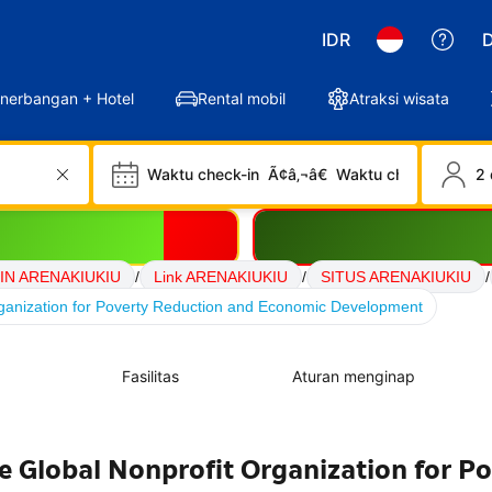
IDR
D
nerbangan + Hotel
Rental mobil
Atraksi wisata
Waktu check-in
Ã¢â‚¬â€
Waktu check-out
2 
IN ARENAKIUKIU
/
Link ARENAKIUKIU
/
SITUS ARENAKIUKIU
/
anization for Poverty Reduction and Economic Development
Fasilitas
Aturan menginap
Global Nonprofit Organization for Po