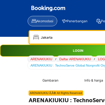
Akomodasi
Penerbangan
Pe
LOGIN
ARENAKIUKIU
/
Daftar ARENAKIUKIU
/
LOG
ARENAKIUKIU : TechnoServe Global Nonprofit Org
Gambaran
Info & harga
ARENAKIUKIU Ã‚Â© All Rights Reserved
ARENAKIUKIU : TechnoServe 