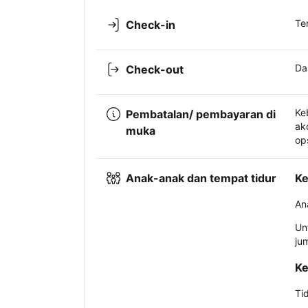
Te
Check-in
Da
Check-out
Ke
Pembatalan/ pembayaran di
ak
muka
op
Anak-anak dan tempat tidur
Ke
An
Un
ju
Ke
Ti