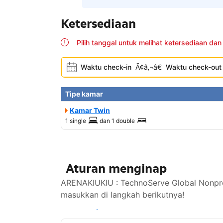
Ketersediaan
Pilih tanggal untuk melihat ketersediaan dan
Waktu check-in
Ã¢â‚¬â€
Waktu check-out
Tipe kamar
Kamar Twin
1 single
dan
1 double
Aturan menginap
ARENAKIUKIU : TechnoServe Global Nonpro
masukkan di langkah berikutnya!
Lihat ketersediaan