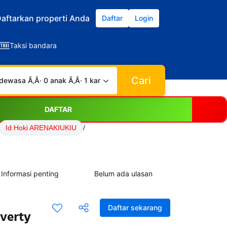
aftarkan properti Anda
Daftar
Login
Taksi bandara
Cari
dewasa Ã‚Â· 0 anak Ã‚Â· 1 kamar
DAFTAR
Id Hoki ARENAKIUKIU
/
Informasi penting
Belum ada ulasan
Daftar sekarang
verty