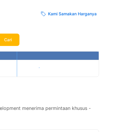
Kami Samakan Harganya
Cari
Tampilkan harga
velopment menerima permintaan khusus -