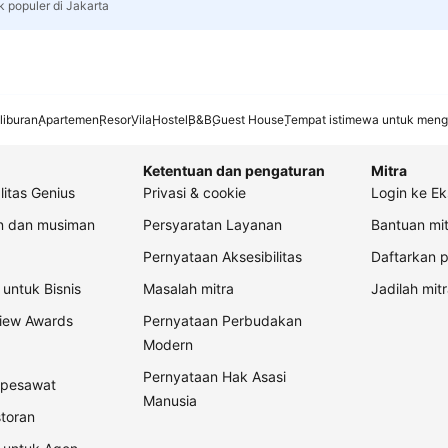
k populer di Jakarta
liburan
Apartemen
Resor
Vila
Hostel
B&B
Guest House
Tempat istimewa untuk meng
Ketentuan dan pengaturan
Mitra
litas Genius
Privasi & cookie
Login ke Ek
an dan musiman
Persyaratan Layanan
Bantuan mit
Pernyataan Aksesibilitas
Daftarkan p
untuk Bisnis
Masalah mitra
Jadilah mitr
view Awards
Pernyataan Perbudakan
Modern
Pernyataan Hak Asasi
t pesawat
Manusia
storan