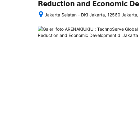
Reduction and Economic D
Jakarta Selatan - DKI Jakarta, 12560 Jakarta,
Setelah 
memesan, 
semua 
rincian 
akomodasi 
termasuk 
nomor 
telepon 
dan 
alamat 
akan 
disertakan 
dalam 
konfirmasi 
pemesanan 
dan 
akun 
Anda.