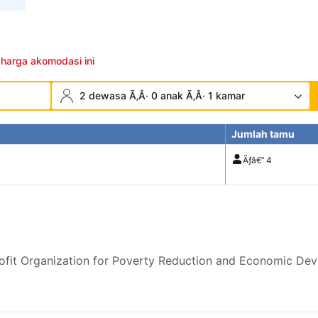
 harga akomodasi ini
2 dewasa Ã‚Â· 0 anak Ã‚Â· 1 kamar
Jumlah tamu
Ãƒâ€”
4
fit Organization for Poverty Reduction and Economic De