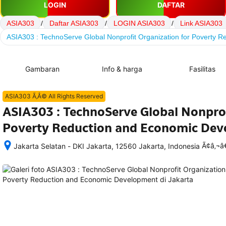
LOGIN
DAFTAR
ASIA303
/
Daftar ASIA303
/
LOGIN ASIA303
/
Link ASIA303
ASIA303 : TechnoServe Global Nonprofit Organization for Poverty 
Gambaran
Info & harga
Fasilitas
ASIA303 Ã‚Â© All Rights Reserved
ASIA303 : TechnoServe Global Nonprof
Poverty Reduction and Economic De
Ã¢â‚¬
Jakarta Selatan - DKI Jakarta, 12560 Jakarta, Indonesia
Setelah 
memesan, 
semua 
rincian 
akomodasi 
termasuk 
nomor 