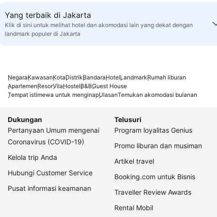
Yang terbaik di Jakarta
Klik di sini untuk melihat hotel dan akomodasi lain yang dekat dengan
landmark populer di Jakarta
Negara
Kawasan
Kota
Distrik
Bandara
Hotel
Landmark
Rumah liburan
Apartemen
Resor
Vila
Hostel
B&B
Guest House
Tempat istimewa untuk menginap
Ulasan
Temukan akomodasi bulanan
Dukungan
Telusuri
Pertanyaan Umum mengenai
Program loyalitas Genius
Coronavirus (COVID-19)
Promo liburan dan musiman
Kelola trip Anda
Artikel travel
Hubungi Customer Service
Booking.com untuk Bisnis
Pusat informasi keamanan
Traveller Review Awards
Rental Mobil