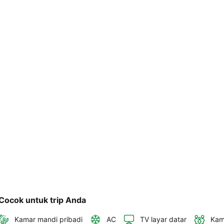
telepon 
dan 
alamat 
akan 
disertakan 
dalam 
konfirmasi 
pemesanan 
dan 
akun 
Anda.
Cocok untuk trip Anda
Kamar mandi pribadi
AC
TV layar datar
Kam