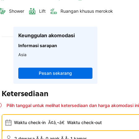
Shower
Lift
Ruangan khusus merokok
Keunggulan akomodasi
Informasi sarapan
Asia
Pesan sekarang
Ketersediaan
Pilih tanggal untuk melihat ketersediaan dan harga akomodasi ini
Waktu check-in
Ã¢â‚¬â€
Waktu check-out
2 dewasa Ã‚Â· 0 anak Ã‚Â· 1 kamar