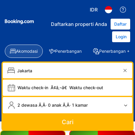
IDR
Daftarkan properti Anda
Daftar
Login
Akomodasi
Penerbangan
Penerbangan + Ho
Waktu check-in
Ã¢â‚¬â€
Waktu check-out
2 dewasa Ã‚Â· 0 anak Ã‚Â· 1 kamar
Cari