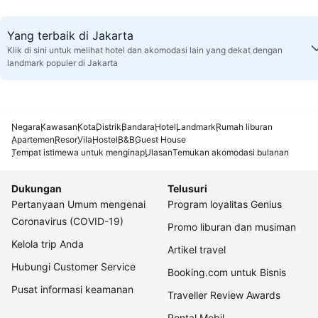
Yang terbaik di Jakarta
Klik di sini untuk melihat hotel dan akomodasi lain yang dekat dengan
landmark populer di Jakarta
Negara
Kawasan
Kota
Distrik
Bandara
Hotel
Landmark
Rumah liburan
Apartemen
Resor
Vila
Hostel
B&B
Guest House
Tempat istimewa untuk menginap
Ulasan
Temukan akomodasi bulanan
Dukungan
Telusuri
Pertanyaan Umum mengenai
Program loyalitas Genius
Coronavirus (COVID-19)
Promo liburan dan musiman
Kelola trip Anda
Artikel travel
Hubungi Customer Service
Booking.com untuk Bisnis
Pusat informasi keamanan
Traveller Review Awards
Rental Mobil