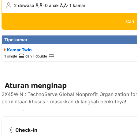
2 dewasa Ã‚Â· 0 anak Ã‚Â· 1 kamar
Cari
Tipe kamar
Kamar Twin
1 single
dan
1 double
Aturan menginap
2X45WIN : TechnoServe Global Nonprofit Organization f
permintaan khusus - masukkan di langkah berikutnya!
Lihat ketersediaan
Check-in