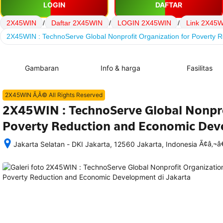
LOGIN
DAFTAR
2X45WIN
/
Daftar 2X45WIN
/
LOGIN 2X45WIN
/
Link 2X45
2X45WIN : TechnoServe Global Nonprofit Organization for Poverty
Gambaran
Info & harga
Fasilitas
2X45WIN Ã‚Â© All Rights Reserved
2X45WIN : TechnoServe Global Nonpro
Poverty Reduction and Economic De
Ã¢â‚¬
Jakarta Selatan - DKI Jakarta, 12560 Jakarta, Indonesia
Setelah 
memesan, 
semua 
rincian 
akomodasi 
termasuk 
nomor 