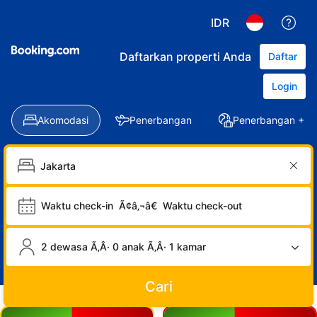
IDR
Daftarkan properti Anda
Daftar
Login
Akomodasi
Penerbangan
Penerbangan + Ho
Waktu check-in
Ã¢â‚¬â€
Waktu check-out
2 dewasa Ã‚Â· 0 anak Ã‚Â· 1 kamar
Cari