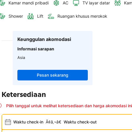
Kamar mandi pribadi
AC
TV layar datar
Kam
Shower
Lift
Ruangan khusus merokok
Keunggulan akomodasi
Informasi sarapan
Asia
Pesan sekarang
Ketersediaan
Pilih tanggal untuk melihat ketersediaan dan harga akomodasi ini
Waktu check-in
Ã¢â‚¬â€
Waktu check-out