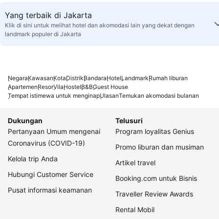
Yang terbaik di Jakarta
Klik di sini untuk melihat hotel dan akomodasi lain yang dekat dengan
landmark populer di Jakarta
Negara
Kawasan
Kota
Distrik
Bandara
Hotel
Landmark
Rumah liburan
Apartemen
Resor
Vila
Hostel
B&B
Guest House
Tempat istimewa untuk menginap
Ulasan
Temukan akomodasi bulanan
Dukungan
Telusuri
Pertanyaan Umum mengenai
Program loyalitas Genius
Coronavirus (COVID-19)
Promo liburan dan musiman
Kelola trip Anda
Artikel travel
Hubungi Customer Service
Booking.com untuk Bisnis
Pusat informasi keamanan
Traveller Review Awards
Rental Mobil