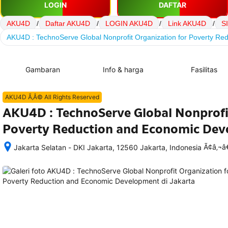
LOGIN
DAFTAR
AKU4D
/
Daftar AKU4D
/
LOGIN AKU4D
/
Link AKU4D
/
S
AKU4D : TechnoServe Global Nonprofit Organization for Poverty R
Gambaran
Info & harga
Fasilitas
AKU4D Ã‚Â© All Rights Reserved
AKU4D : TechnoServe Global Nonprofit
Poverty Reduction and Economic De
Ã¢â‚¬
Jakarta Selatan - DKI Jakarta, 12560 Jakarta, Indonesia
Setelah 
memesan, 
semua 
rincian 
akomodasi 
termasuk 
nomor 