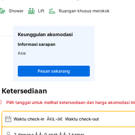
Shower
Lift
Ruangan khusus merokok
Keunggulan akomodasi
Informasi sarapan
Asia
Pesan sekarang
Ketersediaan
Pilih tanggal untuk melihat ketersediaan dan harga akomodasi ini
Waktu check-in
Ã¢â‚¬â€
Waktu check-out
2 dewasa Ã‚Â· 0 anak Ã‚Â· 1 kamar