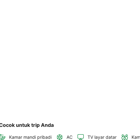
telepon 
dan 
alamat 
akan 
disertakan 
dalam 
konfirmasi 
pemesanan 
dan 
akun 
Anda.
Cocok untuk trip Anda
Kamar mandi pribadi
AC
TV layar datar
Kam