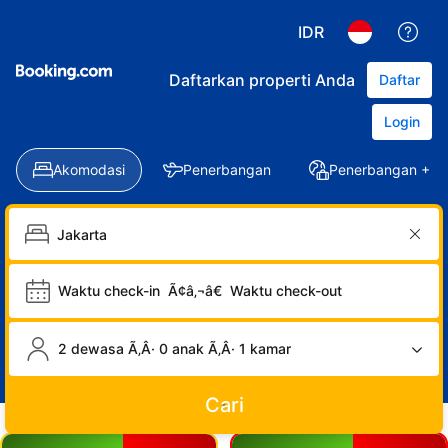
IDR
Daftarkan properti Anda
Daftar
Login
Akomodasi
Penerbangan
Penerbangan + Ho
Waktu check-in
Ã¢â‚¬â€
Waktu check-out
2 dewasa Ã‚Â· 0 anak Ã‚Â· 1 kamar
Cari