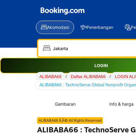
Akomodasi
Penerbangan
Pe
LOGIN
ALIBABA66
/
Daftar ALIBABA66
/
LOGIN AL
ALIBABA66 : TechnoServe Global Nonprofit Organ
Gambaran
Info & harga
ALIBABA66 Ã‚Â© All Rights Reserved
ALIBABA66 : TechnoServe Gl