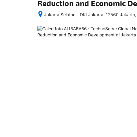
Reduction and Economic D
Jakarta Selatan - DKI Jakarta, 12560 Jakarta,
Setelah 
memesan, 
semua 
rincian 
akomodasi 
termasuk 
nomor 
telepon 
dan 
alamat 
akan 
disertakan 
dalam 
konfirmasi 
pemesanan 
dan 
akun 
Anda.