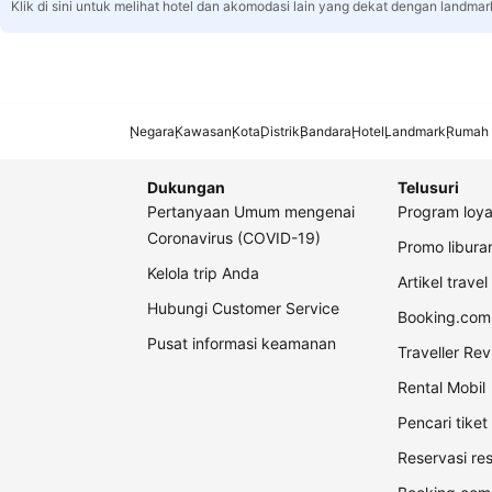
Klik di sini untuk melihat hotel dan akomodasi lain yang dekat dengan landmar
Negara
Kawasan
Kota
Distrik
Bandara
Hotel
Landmark
Rumah 
Dukungan
Telusuri
Pertanyaan Umum mengenai
Program loya
Coronavirus (COVID-19)
Promo libur
Kelola trip Anda
Artikel travel
Hubungi Customer Service
Booking.com 
Pusat informasi keamanan
Traveller Re
Rental Mobil
Pencari tike
Reservasi re