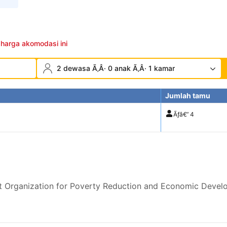
 harga akomodasi ini
2 dewasa Ã‚Â· 0 anak Ã‚Â· 1 kamar
Jumlah tamu
Ãƒâ€”
4
t Organization for Poverty Reduction and Economic Devel