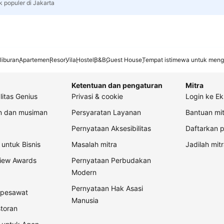
k populer di Jakarta
liburan
Apartemen
Resor
Vila
Hostel
B&B
Guest House
Tempat istimewa untuk meng
Ketentuan dan pengaturan
Mitra
litas Genius
Privasi & cookie
Login ke Ek
an dan musiman
Persyaratan Layanan
Bantuan mit
Pernyataan Aksesibilitas
Daftarkan p
untuk Bisnis
Masalah mitra
Jadilah mitr
view Awards
Pernyataan Perbudakan
Modern
Pernyataan Hak Asasi
t pesawat
Manusia
storan