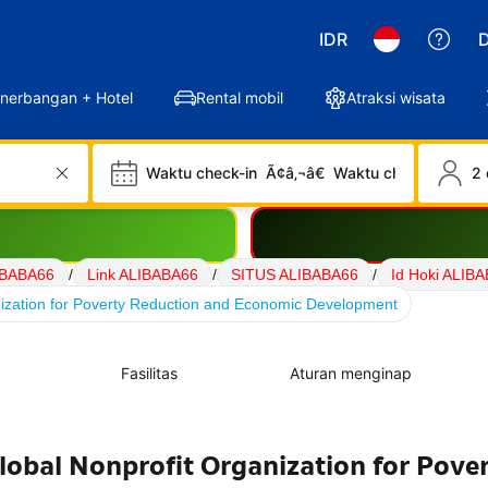
IDR
D
nerbangan + Hotel
Rental mobil
Atraksi wisata
Waktu check-in
Ã¢â‚¬â€
Waktu check-out
2 
IBABA66
/
Link ALIBABA66
/
SITUS ALIBABA66
/
Id Hoki ALIB
ization for Poverty Reduction and Economic Development
Fasilitas
Aturan menginap
obal Nonprofit Organization for Pove