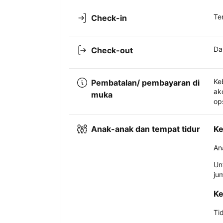
Te
Check-in
Da
Check-out
Ke
Pembatalan/ pembayaran di
ak
muka
op
Anak-anak dan tempat tidur
Ke
An
Un
ju
Ke
Ti