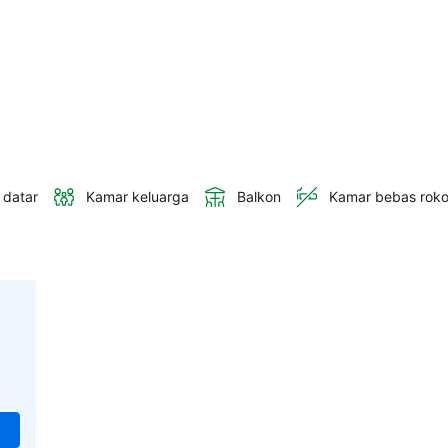
 datar
Kamar keluarga
Balkon
Kamar bebas rok