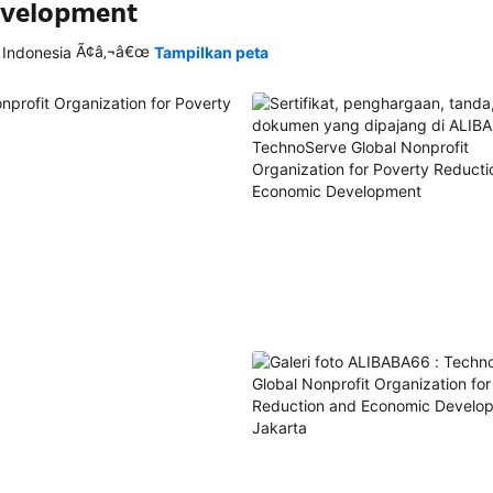
evelopment
Ã¢â‚¬â€œ
 Indonesia
Tampilkan peta