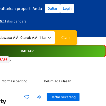
aftarkan properti Anda
Daftar
Login
Taksi bandara
Cari
dewasa Ã‚Â· 0 anak Ã‚Â· 1 kamar
DAFTAR
ABA66
/
Informasi penting
Belum ada ulasan
Daftar sekarang
rty