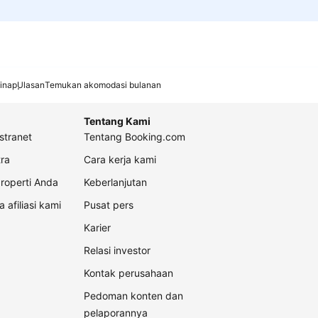
inap
Ulasan
Temukan akomodasi bulanan
Tentang Kami
stranet
Tentang Booking.com
ra
Cara kerja kami
roperti Anda
Keberlanjutan
a afiliasi kami
Pusat pers
Karier
Relasi investor
Kontak perusahaan
Pedoman konten dan
pelaporannya