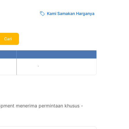
Kami Samakan Harganya
Cari
Tampilkan harga
opment menerima permintaan khusus -