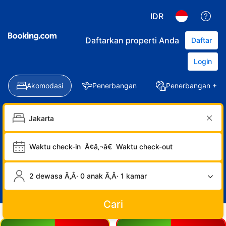
IDR
Daftarkan properti Anda
Daftar
Login
Akomodasi
Penerbangan
Penerbangan + Ho
Waktu check-in
Ã¢â‚¬â€
Waktu check-out
2 dewasa Ã‚Â· 0 anak Ã‚Â· 1 kamar
Cari