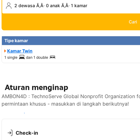
2 dewasa Ã‚Â· 0 anak Ã‚Â· 1 kamar
Cari
Tipe kamar
Kamar Twin
1 single
dan
1 double
Aturan menginap
AMBON4D : TechnoServe Global Nonprofit Organization 
permintaan khusus - masukkan di langkah berikutnya!
Lihat ketersediaan
Check-in