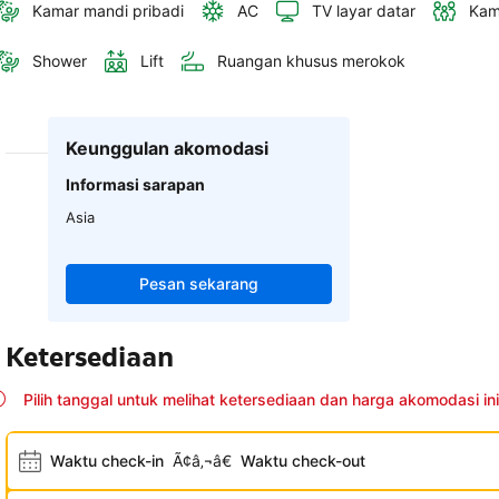
Kamar mandi pribadi
AC
TV layar datar
Kam
Shower
Lift
Ruangan khusus merokok
Keunggulan akomodasi
Informasi sarapan
Asia
Pesan sekarang
Ketersediaan
Pilih tanggal untuk melihat ketersediaan dan harga akomodasi ini
Waktu check-in
Ã¢â‚¬â€
Waktu check-out