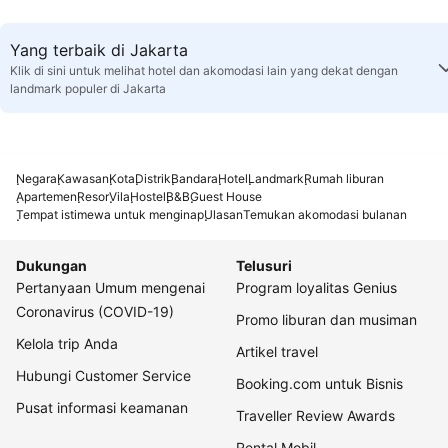
Yang terbaik di Jakarta
Klik di sini untuk melihat hotel dan akomodasi lain yang dekat dengan
landmark populer di Jakarta
Negara
Kawasan
Kota
Distrik
Bandara
Hotel
Landmark
Rumah liburan
Apartemen
Resor
Vila
Hostel
B&B
Guest House
Tempat istimewa untuk menginap
Ulasan
Temukan akomodasi bulanan
Dukungan
Telusuri
Pertanyaan Umum mengenai
Program loyalitas Genius
Coronavirus (COVID-19)
Promo liburan dan musiman
Kelola trip Anda
Artikel travel
Hubungi Customer Service
Booking.com untuk Bisnis
Pusat informasi keamanan
Traveller Review Awards
Rental Mobil