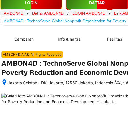
LOGIN
DAFTAR
AMBON4D
/
Daftar AMBON4D
/
LOGIN AMBON4D
/
Link A
AMBON4D : TechnoServe Global Nonprofit Organization for Povert
Gambaran
Info & harga
Fasilitas
AMBON4D Ã‚Â© All Rights Reserved
AMBON4D : TechnoServe Global Nonpro
Poverty Reduction and Economic De
Ã¢â‚¬
Jakarta Selatan - DKI Jakarta, 12560 Jakarta, Indonesia
Setelah 
memesan, 
semua 
rincian 
akomodasi 
termasuk 
nomor 